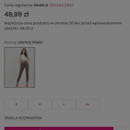
Cena regularna:
69,99 zł
(Zniżka
29
%
)
49,99 zł
Najniższa cena produktu w okresie 30 dni przed wprowadzeniem
obniżki:
39,19 zł
Kolory
:
ciemny khaki
S
M
L
XL
TABELA ROZMIARÓW