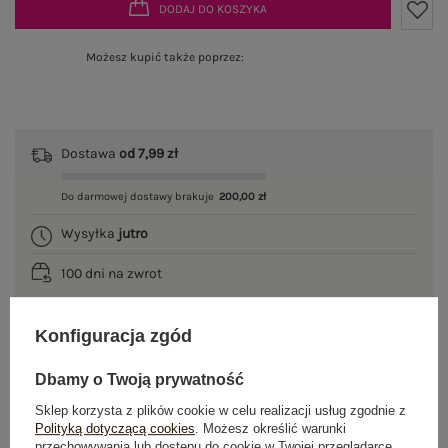
DODAJ DO KOSZYKA
Możesz kupić także poprzez:
Dostawa
od 7,99 zł
Do darmowej dostawy brakuje
200,00 zł
Wysyłka
jutro
100 dni na zwrot
Konfiguracja zgód
OPIS PRODUKTU
Dbamy o Twoją prywatność
Sklep korzysta z plików cookie w celu realizacji usług zgodnie z
GŁÓWNE PARAMETRY
Polityką dotyczącą cookies
. Możesz określić warunki
przechowywania lub dostępu do cookie w Twojej przeglądarce.