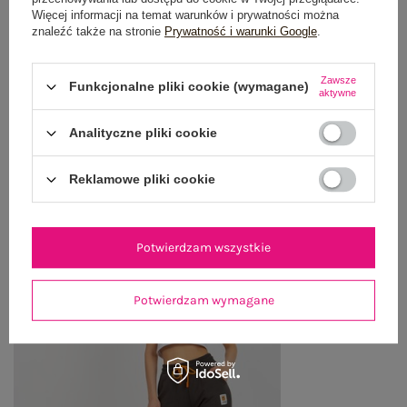
OPINIE O PRODUKCIE
(0)
Więcej informacji na temat warunków i prywatności można
znaleźć także na stronie
Prywatność i warunki Google
.
WYSYŁKA I DOSTAWA
Zawsze
Funkcjonalne pliki cookie (wymagane)
aktywne
ZWROTY I REKLAMACJE
Analityczne pliki cookie
OSTATNIO OGLĄDANE
Reklamowe pliki cookie
Zobacz wszystko
Potwierdzam wszystkie
Potwierdzam wymagane