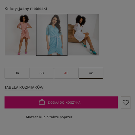
Kolory
:
jasny niebieski
36
38
40
42
TABELA ROZMIARÓW
DODAJ DO KOSZYKA
Możesz kupić także poprzez: