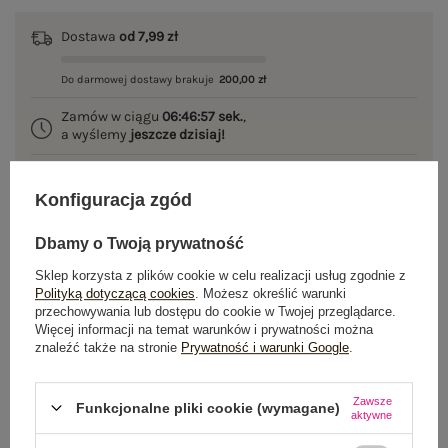
Dostawa
od 7,99 zł
Do darmowej dostawy brakuje
200,00 zł
Zamów w ciągu
06:46:57 sek.
,
a wyślemy
jeszcze dzisiaj!
100 dni na zwrot
Konfiguracja zgód
Dbamy o Twoją prywatność
OPIS PRODUKTU
Sklep korzysta z plików cookie w celu realizacji usług zgodnie z
Polityką dotyczącą cookies
. Możesz określić warunki
przechowywania lub dostępu do cookie w Twojej przeglądarce.
GŁÓWNE PARAMETRY
Więcej informacji na temat warunków i prywatności można
znaleźć także na stronie
Prywatność i warunki Google
.
OPINIE O PRODUKCIE
(1)
Zawsze
WYSYŁKA I DOSTAWA
Funkcjonalne pliki cookie (wymagane)
aktywne