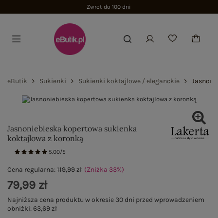
Zwrot do 100 dni
eButik
Sukienki
Sukienki koktajlowe / eleganckie
Jasnoni
Jasnoniebieska kopertowa sukienka
koktajlowa z koronką
5.00/5
Cena regularna:
119,99 zł
(Zniżka
33
%
)
79,99 zł
Najniższa cena produktu w okresie 30 dni przed wprowadzeniem
obniżki:
63,69 zł