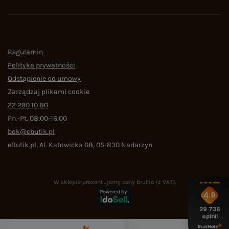
Regulamin
Polityka prywatności
Odstąpienie od umowy
Zarządzaj plikami cookie
22 290 10 80
Pn.-Pt. 08:00-16:00
bok@ebutik.pl
eButik.pl
,
Al. Katowicka 68
,
05-830
Nadarzyn
W sklepie prezentujemy ceny brutto (z VAT).
4.9
29 736
opinii
z całego