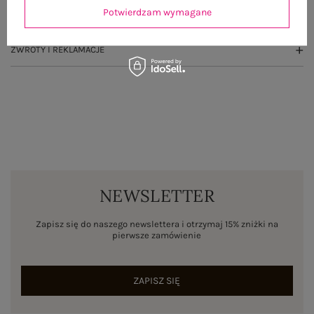
Potwierdzam wymagane
WYSYŁKA I DOSTAWA
ZWROTY I REKLAMACJE
NEWSLETTER
Zapisz się do naszego newslettera i otrzymaj 15% zniżki na
pierwsze zamówienie
ZAPISZ SIĘ