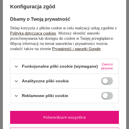
Konfiguracja zgód
POWIADOM O DOSTĘPNOŚCI
Dbamy o Twoją prywatność
Sklep korzysta z plików cookie w celu realizacji usług zgodnie z
Polityką dotyczącą cookies
. Możesz określić warunki
Dostawa
od 7,99 zł
przechowywania lub dostępu do cookie w Twojej przeglądarce.
Więcej informacji na temat warunków i prywatności można
Do darmowej dostawy brakuje
200,00 zł
znaleźć także na stronie
Prywatność i warunki Google
.
Wysyłka w
poniedziałek
Zawsze
Funkcjonalne pliki cookie (wymagane)
100 dni na zwrot
aktywne
Analityczne pliki cookie
OPIS PRODUKTU
Reklamowe pliki cookie
GŁÓWNE PARAMETRY
Potwierdzam wszystkie
OPINIE O PRODUKCIE
(3)