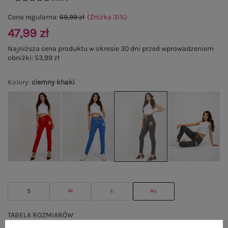
Cena regularna:
69,99 zł
(Zniżka
31
%
)
47,99 zł
Najniższa cena produktu w okresie 30 dni przed wprowadzeniem
obniżki:
53,99 zł
Kolory
:
ciemny khaki
S
M
L
XL
TABELA ROZMIARÓW