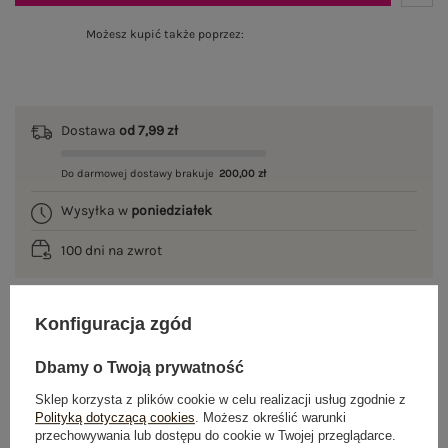
Możesz kupić także poprzez:
Dostawa
od 7,99 zł
Do darmowej dostawy brakuje
200,00 zł
Wysyłka w
poniedziałek
100 dni na zwrot
Konfiguracja zgód
OPIS PRODUKTU
Dbamy o Twoją prywatność
GŁÓWNE PARAMETRY
Sklep korzysta z plików cookie w celu realizacji usług zgodnie z
Polityką dotyczącą cookies
. Możesz określić warunki
OPINIE O PRODUKCIE
(1)
przechowywania lub dostępu do cookie w Twojej przeglądarce.