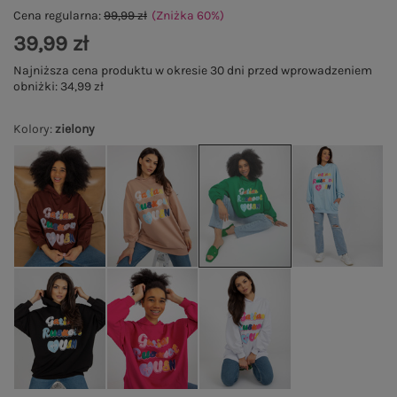
Cena regularna:
99,99 zł
(Zniżka
60
%
)
39,99 zł
Najniższa cena produktu w okresie 30 dni przed wprowadzeniem
obniżki:
34,99 zł
Kolory
:
zielony