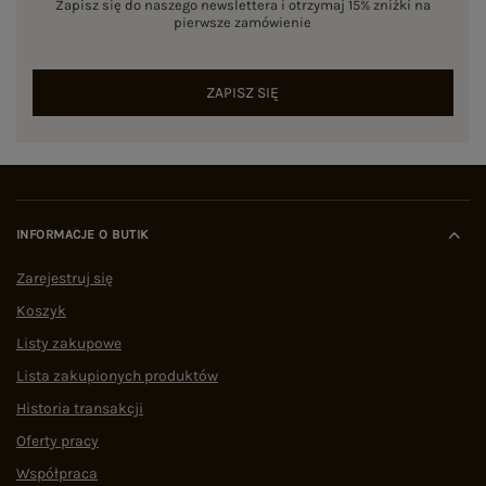
Zapisz się do naszego newslettera i otrzymaj 15% zniżki na
pierwsze zamówienie
ZAPISZ SIĘ
INFORMACJE O BUTIK
Zarejestruj się
Koszyk
Listy zakupowe
Lista zakupionych produktów
Historia transakcji
Oferty pracy
Współpraca