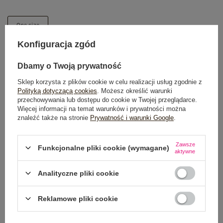
One size
Konfiguracja zgód
DODAJ DO KOSZYKA
Dbamy o Twoją prywatność
Możesz kupić także poprzez:
Sklep korzysta z plików cookie w celu realizacji usług zgodnie z
Polityką dotyczącą cookies
. Możesz określić warunki
przechowywania lub dostępu do cookie w Twojej przeglądarce.
Więcej informacji na temat warunków i prywatności można
znaleźć także na stronie
Prywatność i warunki Google
.
Dostawa
od 7,99 zł
Zawsze
Funkcjonalne pliki cookie (wymagane)
Do darmowej dostawy brakuje
200,00 zł
aktywne
Wysyłka w
poniedziałek
Analityczne pliki cookie
100 dni na zwrot
Reklamowe pliki cookie