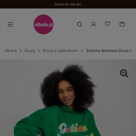
Zwrot do 100 dni
eButik
Bluzy
Bluzy z nadrukiem
Zielona dresowa bluza z 