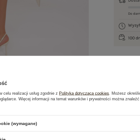
Dost
Do dar
Wysy
100 d
ość
w celu realizacji usług zgodnie z
Polityką dotyczącą cookies
. Możesz określi
eglądarce. Więcej informacji na temat warunków i prywatności można znaleźć
je
Opinie o produkcie
(0)
cookie (wymagane)
OSTATNIO OGLĄDANE
kie