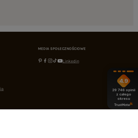
MEDIA SPOŁECZNOŚCIOWE
Linkedin
4.9
ia
29 746
opinii
z całego
okresu