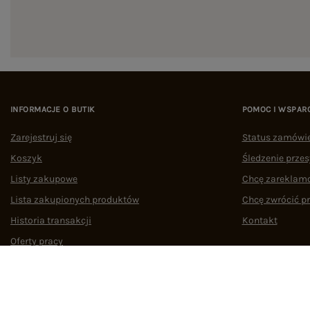
INFORMACJE O BUTIK
POMOC I WSPAR
Zarejestruj się
Status zamówi
Koszyk
Śledzenie przes
Listy zakupowe
Chcę zareklam
Lista zakupionych produktów
Chcę zwrócić p
Historia transakcji
Kontakt
Oferty pracy
Współpraca