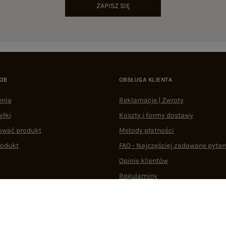
ZAPISZ SIĘ
CIE
OBSŁUGA KLIENTA
enia
Reklamacje | Zwroty
yłki
Koszty i formy dostawy
ować produkt
Metody płatności
rodukt
FAQ - Najczęściej zadawane pytan
Opinie klientów
Regulaminy
Odstąpienie od umowy