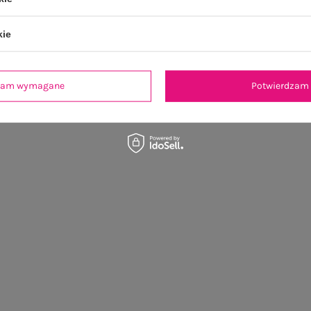
kie
dzam wymagane
Potwierdzam 