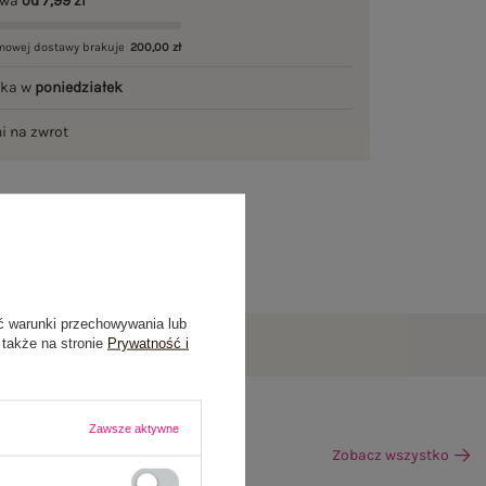
awa
od 7,99 zł
mowej dostawy brakuje
200,00 zł
łka w
poniedziałek
ni na zwrot
ć warunki przechowywania lub
 także na stronie
Prywatność i
Zawsze aktywne
Zobacz wszystko