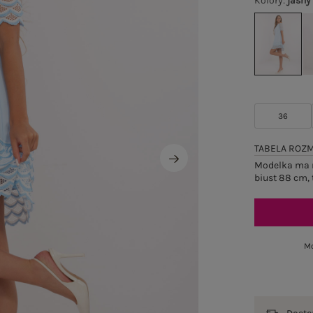
Kolory
:
jasny
36
TABELA ROZ
Modelka ma n
biust 88 cm, 
Mo