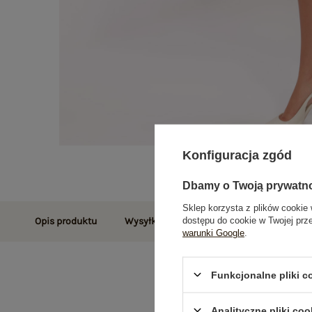
Konfiguracja zgód
Dbamy o Twoją prywatn
Sklep korzysta z plików cookie 
dostępu do cookie w Twojej prz
Opis produktu
Wysyłka i dostawa
Zwroty i reklamac
warunki Google
.
Funkcjonalne pliki 
Analityczne pliki coo