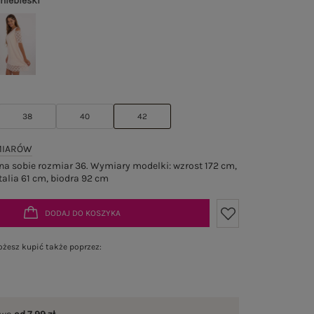
 niebieski
38
40
42
MIARÓW
a sobie rozmiar 36. Wymiary modelki: wzrost 172 cm,
talia 61 cm, biodra 92 cm
DODAJ DO KOSZYKA
żesz kupić także poprzez: