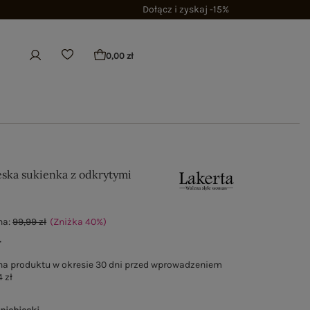
Dołącz i zyskaj -15%
0,00 zł
eska sukienka z odkrytymi
na:
99,99 zł
(Zniżka
40
%
)
ł
na produktu w okresie 30 dni przed wprowadzeniem
 zł