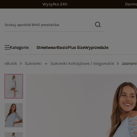
Wysyłka 24h
Darmo
Streetwear
Basic
Plus Size
Wyprzedaże
Kategorie
eButik
Sukienki
Sukienki koktajlowe / eleganckie
Jasnoni