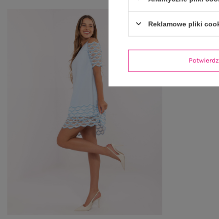
Reklamowe pliki coo
Potwier