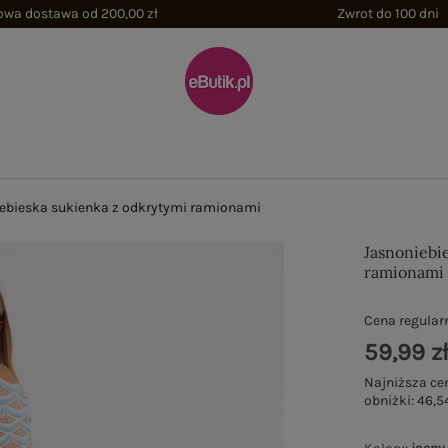
wa dostawa od 200,00 zł
Zwrot do 100 dni
ebieska sukienka z odkrytymi ramionami
Jasnoniebi
ramionami
Cena regular
59,99 z
Najniższa ce
obniżki:
46,54