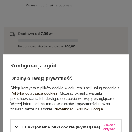
Możesz kupić także poprzez:
Dostawa
od 7,99 zł
Do darmowej dostawy brakuje
200,00 zł
Wysyłka w
poniedziałek
Konfiguracja zgód
100 dni na zwrot
Dbamy o Twoją prywatność
Sklep korzysta z plików cookie w celu realizacji usług zgodnie z
Polityką dotyczącą cookies
. Możesz określić warunki
OPIS PRODUKTU
przechowywania lub dostępu do cookie w Twojej przeglądarce.
Więcej informacji na temat warunków i prywatności można
znaleźć także na stronie
Prywatność i warunki Google
.
GŁÓWNE PARAMETRY
OPINIE O PRODUKCIE
(0)
Zawsze
Funkcjonalne pliki cookie (wymagane)
aktywne