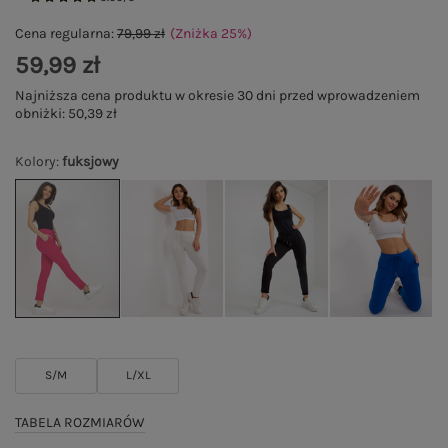
Cena regularna:
79,99 zł
(Zniżka
25
%
)
59,99 zł
Najniższa cena produktu w okresie 30 dni przed wprowadzeniem
obniżki:
50,39 zł
Kolory
:
fuksjowy
S/M
L/XL
TABELA ROZMIARÓW