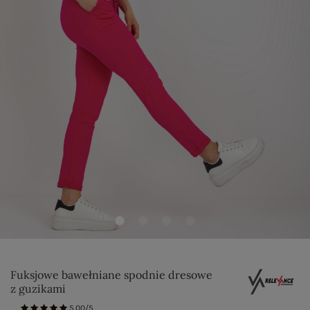
Fuksjowe bawełniane spodnie dresowe
z guzikami
5.00/5