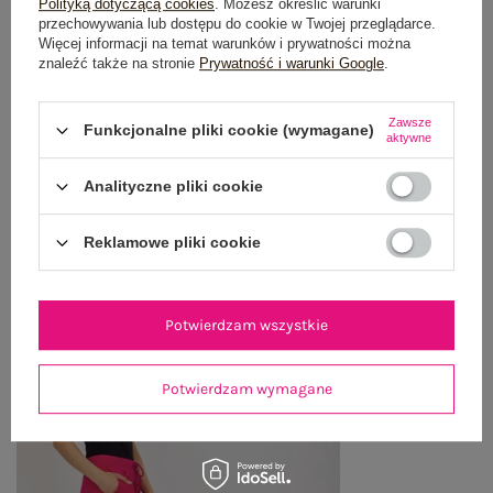
Polityką dotyczącą cookies
. Możesz określić warunki
przechowywania lub dostępu do cookie w Twojej przeglądarce.
OPINIE O PRODUKCIE
(2)
Więcej informacji na temat warunków i prywatności można
znaleźć także na stronie
Prywatność i warunki Google
.
WYSYŁKA I DOSTAWA
Zawsze
Funkcjonalne pliki cookie (wymagane)
ZWROTY I REKLAMACJE
aktywne
Analityczne pliki cookie
OSTATNIO OGLĄDANE
Reklamowe pliki cookie
Zobacz wszystko
Potwierdzam wszystkie
Potwierdzam wymagane