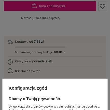
DODAJ DO KOSZYKA
Możesz kupić także poprzez:
Dostawa
od 7,99 zł
Do darmowej dostawy brakuje
200,00 zł
Wysyłka w
poniedziałek
100 dni na zwrot
Konfiguracja zgód
OPIS PRODUKTU
Dbamy o Twoją prywatność
GŁÓWNE PARAMETRY
Sklep korzysta z plików cookie w celu realizacji usług zgodnie z