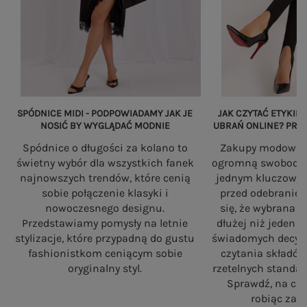
SPÓDNICE MIDI - PODPOWIADAMY JAK JE
JAK CZYTAĆ ETYKIET
NOSIĆ BY WYGLĄDAĆ MODNIE
UBRAŃ ONLINE? PRZ
Spódnice o długości za kolano to
Zakupy modowe w
świetny wybór dla wszystkich fanek
ogromną swobodę, a
najnowszych trendów, które cenią
jednym kluczowy
sobie połączenie klasyki i
przed odebranie
nowoczesnego designu.
się, że wybrana 
Przedstawiamy pomysły na letnie
dłużej niż jeden 
stylizacje, które przypadną do gustu
świadomych decyzj
fashionistkom ceniącym sobie
czytania składó
oryginalny styl.
rzetelnych standa
Sprawdź, na co
robiąc zaku