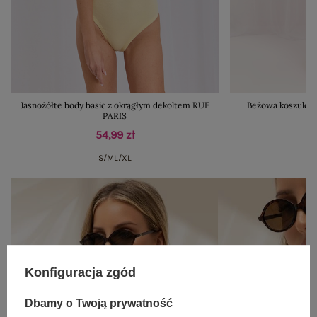
Jasnożółte body basic z okrągłym dekoltem RUE
Beżowa koszulowa
PARIS
54,99 zł
S/M
L/XL
Konfiguracja zgód
Dbamy o Twoją prywatność