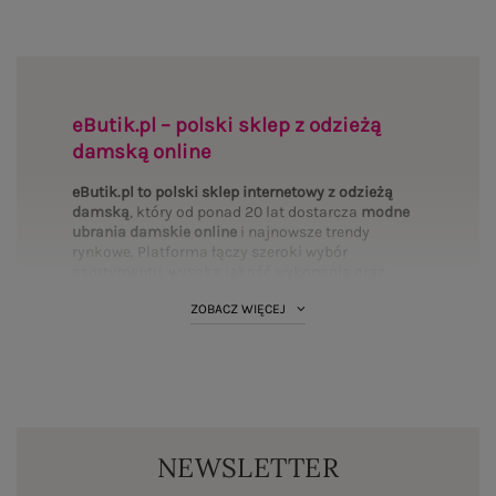
eButik.pl – polski sklep z odzieżą
damską online
eButik.pl to polski sklep internetowy z odzieżą
damską
, który od ponad 20 lat dostarcza
modne
ubrania damskie online
i najnowsze trendy
rynkowe. Platforma łączy szeroki wybór
asortymentu, wysoką jakość wykonania oraz
mierzalne bezpieczeństwo transakcji. Wybierz
ZOBACZ WIĘCEJ
interesujące Cię
kategorie
i uzupełnij swoją
garderobę:
Bluzki
·
Sukienki
·
Spodnie
·
T-shirty
·
PLUS SIZE
·
Bluzy
·
Komplety
·
Spódnice
·
Koszule
·
Marynarki
·
Swetry
·
Kurtki
·
Płaszcze
·
BASIC
·
Legginsy
·
Topy
·
Szorty
·
Body
NEWSLETTER
Standardy polskiego rynku fashion online