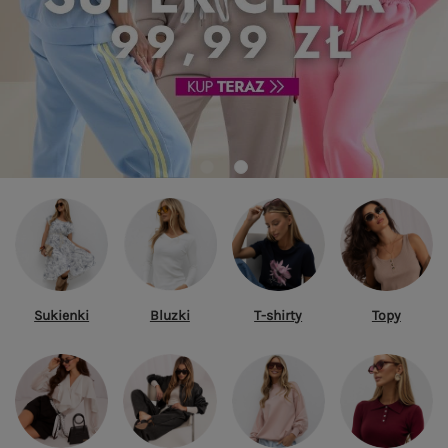
Sukienki
Bluzki
T-shirty
Topy