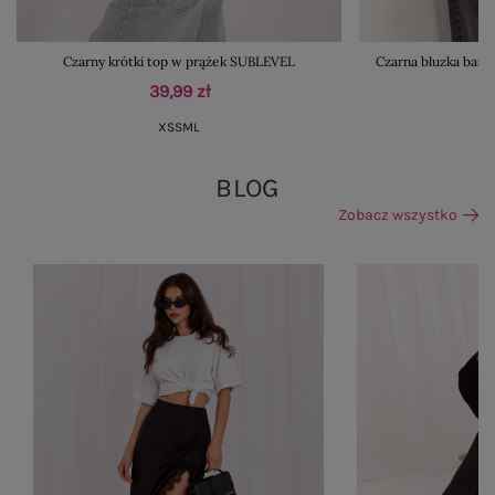
Czarny krótki top w prążek SUBLEVEL
Czarna bluzka basi
39,99 zł
XS
S
M
L
BLOG
Zobacz wszystko