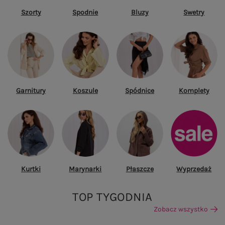
Szorty
Spodnie
Bluzy
Swetry
Garnitury
Koszule
Spódnice
Komplety
Kurtki
Marynarki
Płaszcze
Wyprzedaż
TOP TYGODNIA
Zobacz wszystko