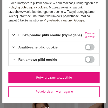
Sklep korzysta z plików cookie w celu realizacji usług zgodnie z
Polityką dotyczącą cookies
. Możesz określić warunki
przechowywania lub dostępu do cookie w Twojej przeglądarce.
Więcej informacji na temat warunków i prywatności można
znaleźć także na stronie
Prywatność i warunki Google
.
Zawsze
Funkcjonalne pliki cookie (wymagane)
aktywne
Analityczne pliki cookie
Reklamowe pliki cookie
Potwierdzam wszystkie
OUTFIT NA RANDKĘ
Zobacz wszystko
Potwierdzam wymagane