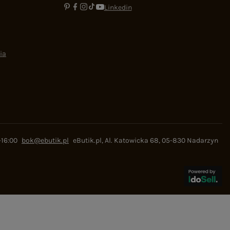
Linkedin
ia
-16:00
bok@ebutik.pl
eButik.pl
,
Al. Katowicka 68
,
05-830
Nadarzyn