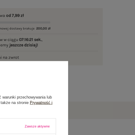
awa
od 7,99 zł
mowej dostawy brakuje
200,00 zł
w w ciągu
07:16:20 sek.
,
ślemy
jeszcze dzisiaj!
ni na zwrot
ć warunki przechowywania lub
 także na stronie
Prywatność i
Zawsze aktywne