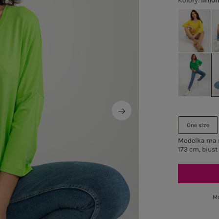
Kolory
:
limo
One size
Modelka ma n
173 cm, biust
Mo