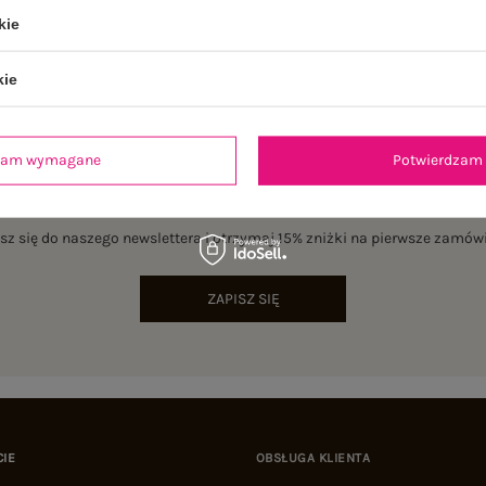
kie
kie
dzam wymagane
Potwierdzam 
NEWSLETTER
sz się do naszego newslettera i otrzymaj 15% zniżki na pierwsze zamów
ZAPISZ SIĘ
CIE
OBSŁUGA KLIENTA