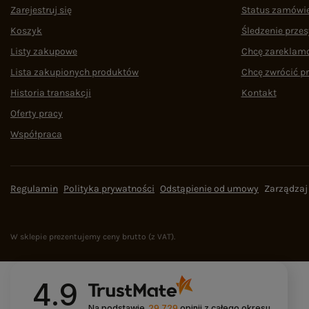
Zarejestruj się
Status zamówi
Koszyk
Śledzenie przes
Listy zakupowe
Chcę zareklam
Lista zakupionych produktów
Chcę zwrócić p
Historia transakcji
Kontakt
Oferty pracy
Współpraca
Regulamin
Polityka prywatności
Odstąpienie od umowy
Zarządzaj
W sklepie prezentujemy ceny brutto (z VAT).
4.9
Na podstawie
29 729
opinii
z całego okresu