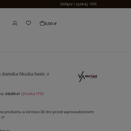
Dołącz i zyskaj -15%
0,00 zł
damska bluzka basic z
na:
59,99 zł
(Zniżka
17
%
)
ł
na produktu w okresie 30 dni przed wprowadzeniem
 zł