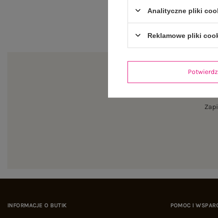
Analityczne pliki coo
Reklamowe pliki coo
Potwier
Zapi
INFORMACJE O BUTIK
POMOC I WSPAR