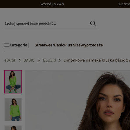
Wysyłka 24h
Darmo
Streetwear
Basic
Plus Size
Wyprzedaże
Kategorie
eButik
BASIC
BLUZKI
Limonkowa damska bluzka basic z 