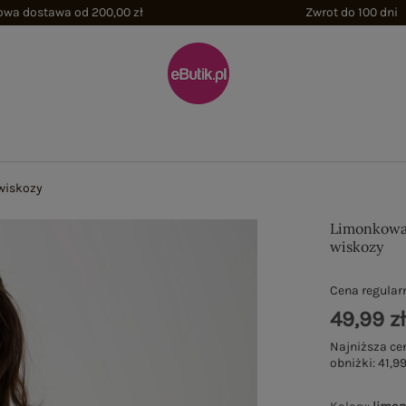
wa dostawa od 200,00 zł
Zwrot do 100 dni
wiskozy
Limonkowa 
wiskozy
Cena regular
49,99 z
Najniższa ce
obniżki:
41,99