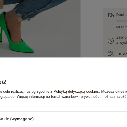
Dost
Do dar
Zamó
a wy
100 d
ość
w celu realizacji usług zgodnie z
Polityką dotyczącą cookies
. Możesz określi
eglądarce. Więcej informacji na temat warunków i prywatności można znaleźć
je
Opinie o produkcie
(0)
cookie (wymagane)