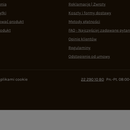
enia
Reklamacje | Zwroty
yłki
Koszty i formy dostawy
ować produkt
Metody płatności
rodukt
FAQ - Najczęściej zadawane pytan
Opinie klientów
Regulaminy
Odstąpienie od umowy
 plikami cookie
22 290 10 80
Pn.-Pt. 08:00