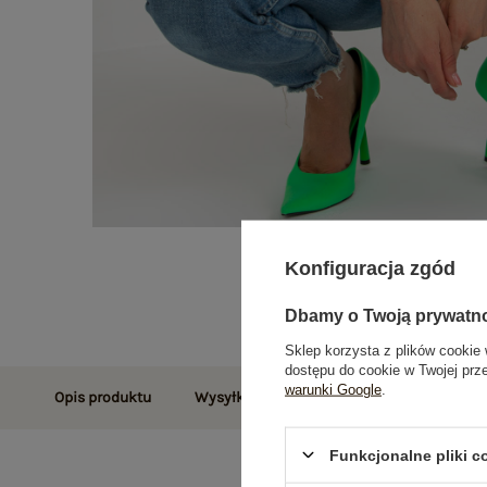
Konfiguracja zgód
Dbamy o Twoją prywatn
Sklep korzysta z plików cookie 
dostępu do cookie w Twojej prz
warunki Google
.
Opis produktu
Wysyłka i dostawa
Zwroty i reklamac
Funkcjonalne pliki 