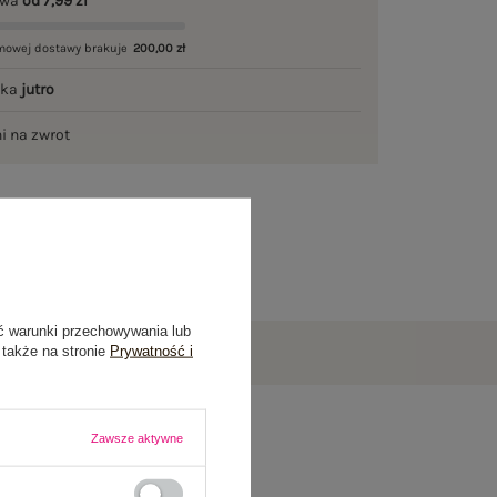
awa
od 7,99 zł
mowej dostawy brakuje
200,00 zł
łka
jutro
ni na zwrot
ć warunki przechowywania lub
 także na stronie
Prywatność i
Zawsze aktywne