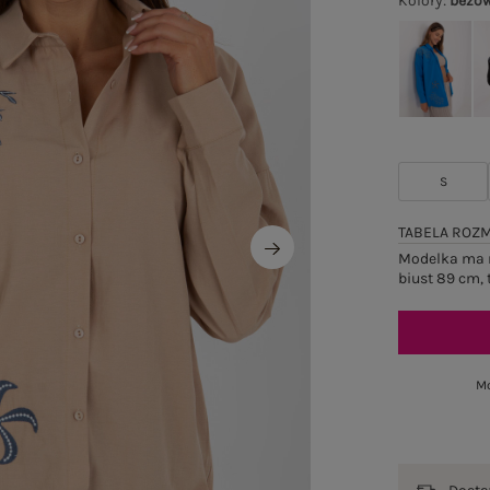
Kolory
:
beżo
S
TABELA ROZ
Modelka ma n
biust 89 cm, 
Mo