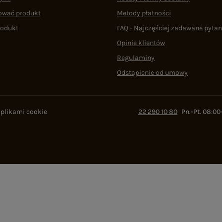
ować produkt
Metody płatności
rodukt
FAQ - Najczęściej zadawane pytan
Opinie klientów
Regulaminy
Odstąpienie od umowy
 plikami cookie
22 290 10 80
Pn.-Pt. 08:00