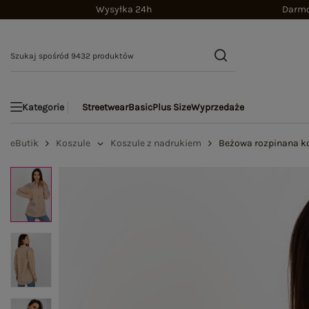
Wysyłka 24h
Darmo
Streetwear
Basic
Plus Size
Wyprzedaże
Kategorie
eButik
Koszule
Koszule z nadrukiem
Beżowa rozpinana ko