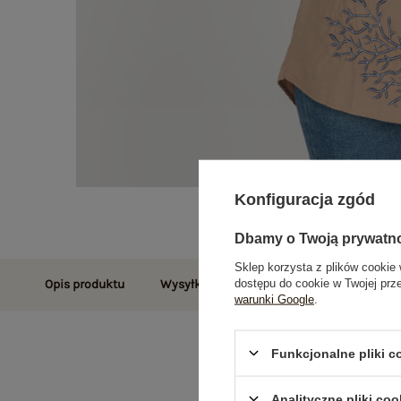
Konfiguracja zgód
Dbamy o Twoją prywatn
Sklep korzysta z plików cookie 
dostępu do cookie w Twojej prz
Opis produktu
Wysyłka i dostawa
Zwroty i reklamac
warunki Google
.
Funkcjonalne pliki 
Analityczne pliki coo