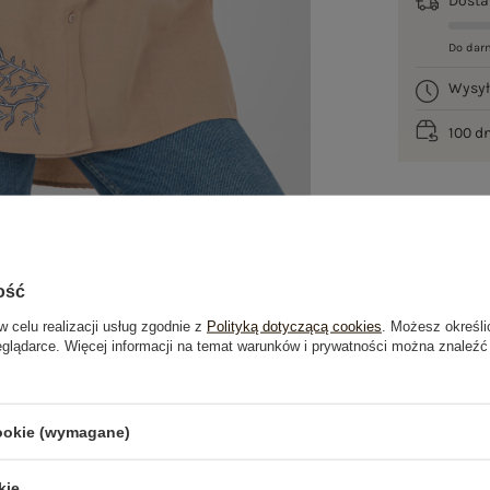
Dost
Do dar
Wysy
100 d
ość
w celu realizacji usług zgodnie z
Polityką dotyczącą cookies
. Możesz określi
eglądarce. Więcej informacji na temat warunków i prywatności można znaleźć
je
Opinie o produkcie
(0)
cookie (wymagane)
kie