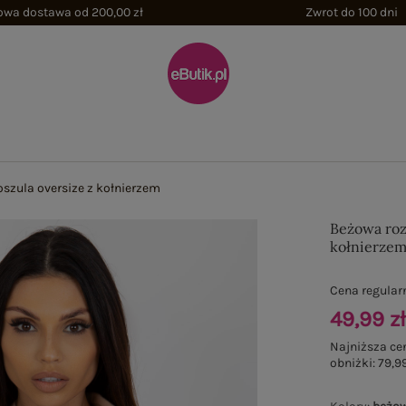
wa dostawa od 200,00 zł
Zwrot do 100 dni
szula oversize z kołnierzem
Beżowa roz
kołnierze
Cena regular
49,99 z
Najniższa ce
obniżki:
79,99