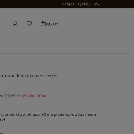
Dołącz i zyskaj -15%
0,00 zł
pinana koszula oversize z
m
na:
79,99 zł
(Zniżka
38
%
)
ł
na produktu w okresie 30 dni przed wprowadzeniem
 zł