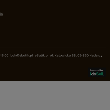
ia
-16:00
bok@ebutik.pl
eButik.pl
,
Al. Katowicka 68
,
05-830
Nadarzyn