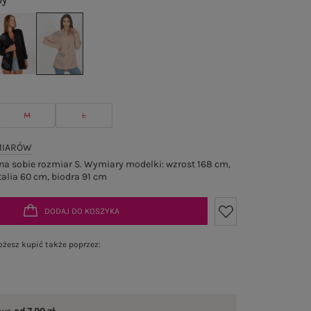
wy
M
L
MIARÓW
a sobie rozmiar S. Wymiary modelki: wzrost 168 cm,
talia 60 cm, biodra 91 cm
DODAJ DO KOSZYKA
żesz kupić także poprzez: