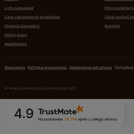
Listy zakupowe
Chcę zareklam
Lista zakupionych produktów
Chcę zwrócić p
Historia transakcji
Kontakt
Oferty pracy
Współpraca
Regulamin
Polityka prywatności
Odstąpienie od umowy
Zarządzaj
W sklepie prezentujemy ceny brutto (z VAT).
4.9
Na podstawie
29 748
opinii
z całego okresu