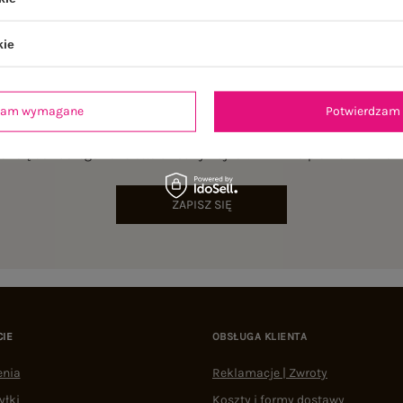
kie
dzam wymagane
Potwierdzam 
NEWSLETTER
sz się do naszego newslettera i otrzymaj 15% zniżki na pierwsze zamów
ZAPISZ SIĘ
CIE
OBSŁUGA KLIENTA
enia
Reklamacje | Zwroty
yłki
Koszty i formy dostawy