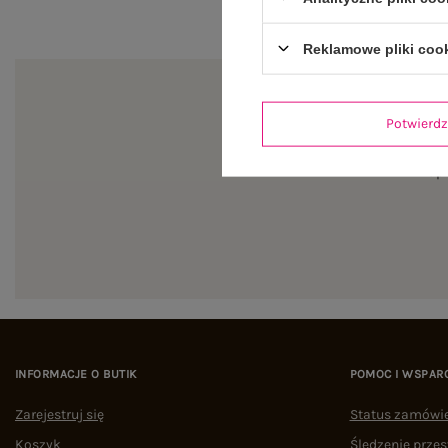
Reklamowe pliki coo
Potwier
Zapi
INFORMACJE O BUTIK
POMOC I WSPAR
Zarejestruj się
Status zamówi
Koszyk
Śledzenie przes