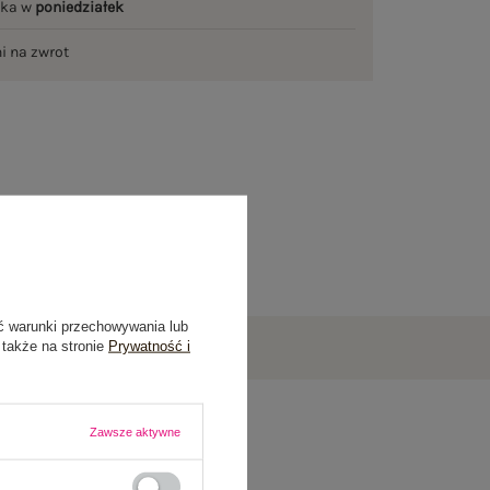
łka w
poniedziałek
ni na zwrot
ć warunki przechowywania lub
 także na stronie
Prywatność i
Zawsze aktywne