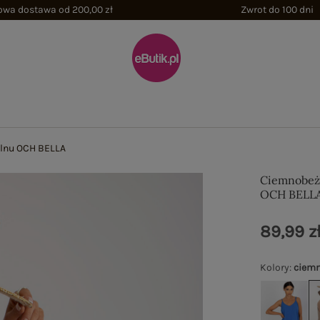
wa dostawa od 200,00 zł
Zwrot do 100 dni
 lnu OCH BELLA
Ciemnobeżo
OCH BELL
89,99 z
Kolory
:
ciem