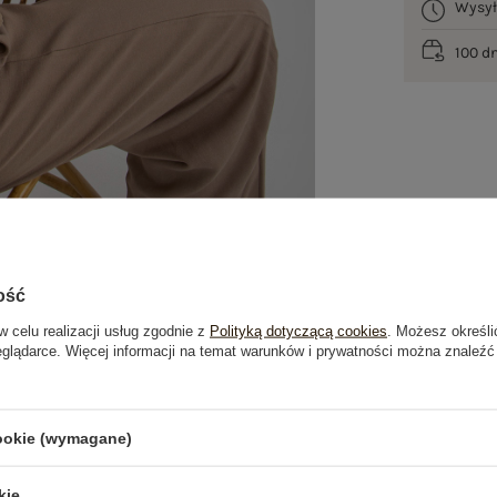
Wysy
100 d
ość
w celu realizacji usług zgodnie z
Polityką dotyczącą cookies
. Możesz określi
eglądarce. Więcej informacji na temat warunków i prywatności można znaleźć
je
Opinie o produkcie
(0)
cookie (wymagane)
kie