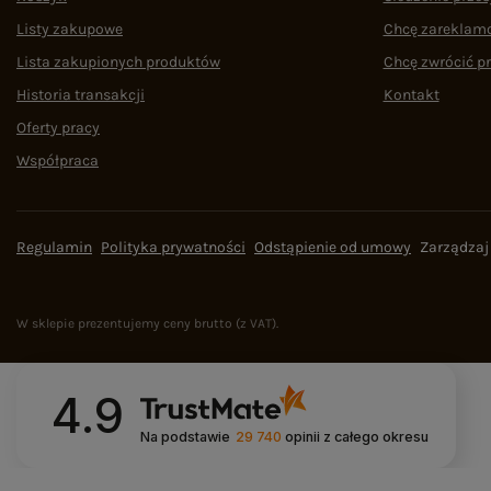
Listy zakupowe
Chcę zareklam
Lista zakupionych produktów
Chcę zwrócić p
Historia transakcji
Kontakt
Oferty pracy
Współpraca
Regulamin
Polityka prywatności
Odstąpienie od umowy
Zarządzaj
W sklepie prezentujemy ceny brutto (z VAT).
4.9
Na podstawie
29 740
opinii
z całego okresu