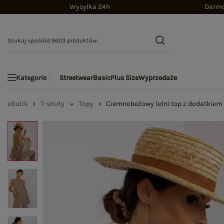
Wysyłka 24h
Darmo
Streetwear
Basic
Plus Size
Wyprzedaże
Kategorie
eButik
T-shirty
Topy
Ciemnobeżowy letni top z dodatkiem