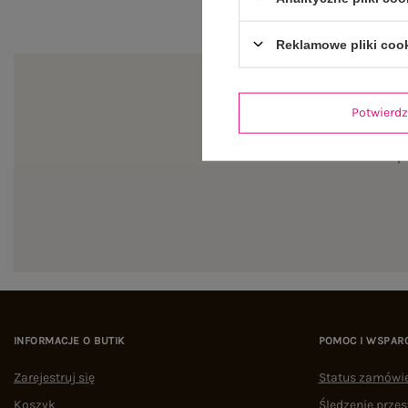
Reklamowe pliki coo
Potwier
Zapi
INFORMACJE O BUTIK
POMOC I WSPAR
Zarejestruj się
Status zamówi
Koszyk
Śledzenie przes