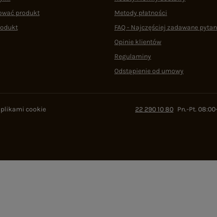
ować produkt
Metody płatności
rodukt
FAQ - Najczęściej zadawane pytan
Opinie klientów
Regulaminy
Odstąpienie od umowy
 plikami cookie
22 290 10 80
Pn.-Pt. 08:00