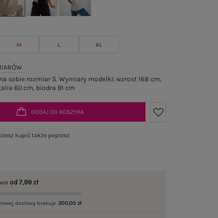
M
L
XL
MIARÓW
a sobie rozmiar S. Wymiary modelki: wzrost 168 cm,
talia 60 cm, biodra 91 cm
DODAJ DO KOSZYKA
żesz kupić także poprzez:
awa
od 7,99 zł
mowej dostawy brakuje
200,00 zł