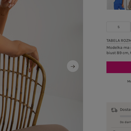
S
TABELA ROZ
Modelka ma n
biust 89 cm, 
Mo
Dost
Do dar