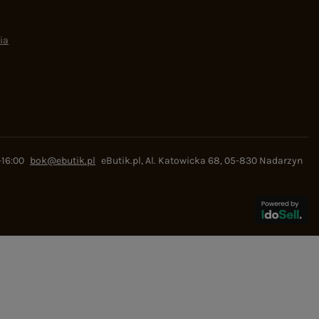
ia
-16:00
bok@ebutik.pl
eButik.pl
,
Al. Katowicka 68
,
05-830
Nadarzyn