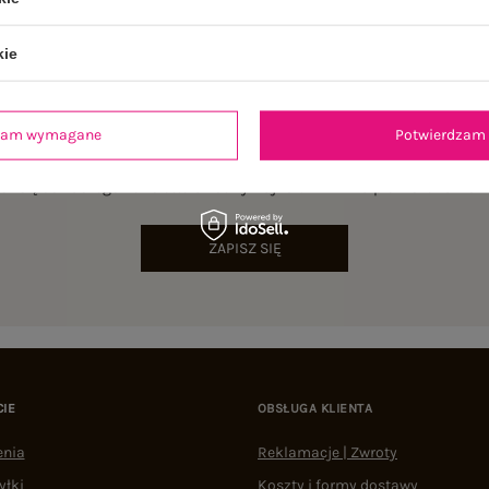
kie
dzam wymagane
Potwierdzam 
NEWSLETTER
sz się do naszego newslettera i otrzymaj 15% zniżki na pierwsze zamów
ZAPISZ SIĘ
CIE
OBSŁUGA KLIENTA
enia
Reklamacje | Zwroty
yłki
Koszty i formy dostawy