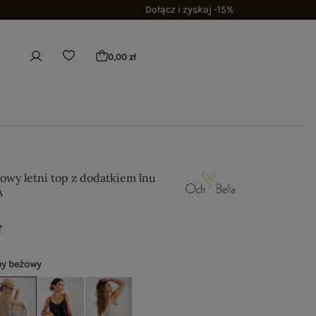
Dołącz i zyskaj -15%
0,00 zł
wy letni top z dodatkiem lnu
A
ł
ny beżowy