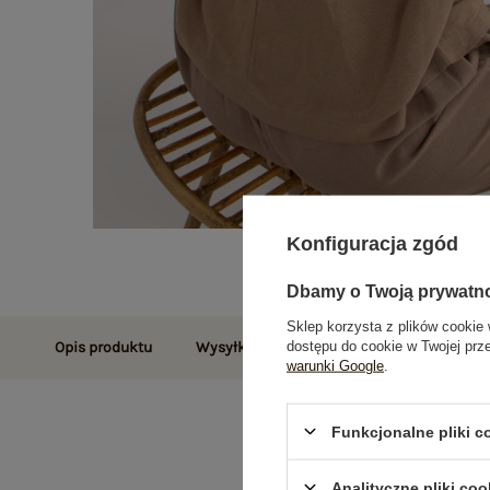
Konfiguracja zgód
Dbamy o Twoją prywatn
Sklep korzysta z plików cookie 
dostępu do cookie w Twojej prz
Opis produktu
Wysyłka i dostawa
Zwroty i reklamac
warunki Google
.
Funkcjonalne pliki 
Analityczne pliki coo