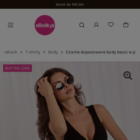
Zwrot do 100 dni
eButik
T-shirty
Body
Czarne dopasowane body basic w prą
BUY THE LOOK