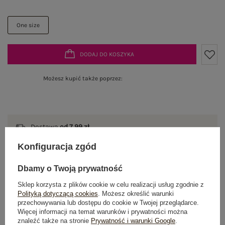
One size
DODAJ DO KOSZYKA
Możesz kupić także poprzez:
Dostawa
od 7,99 zł
Konfiguracja zgód
Do darmowej dostawy brakuje
200,00 zł
Wysyłka w
poniedziałek
Dbamy o Twoją prywatność
Sklep korzysta z plików cookie w celu realizacji usług zgodnie z
100 dni na zwrot
Polityką dotyczącą cookies
. Możesz określić warunki
przechowywania lub dostępu do cookie w Twojej przeglądarce.
Więcej informacji na temat warunków i prywatności można
znaleźć także na stronie
Prywatność i warunki Google
.