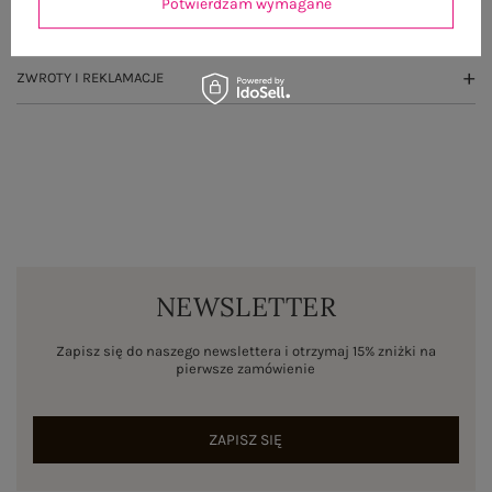
Potwierdzam wymagane
WYSYŁKA I DOSTAWA
ZWROTY I REKLAMACJE
NEWSLETTER
Zapisz się do naszego newslettera i otrzymaj 15% zniżki na
pierwsze zamówienie
ZAPISZ SIĘ