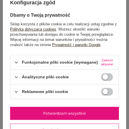
Konfiguracja zgód
POWIADOM O DOSTĘPNOŚCI
Dbamy o Twoją prywatność
Sklep korzysta z plików cookie w celu realizacji usług zgodnie z
Polityką dotyczącą cookies
. Możesz określić warunki
Dostawa
od 7,99 zł
przechowywania lub dostępu do cookie w Twojej przeglądarce.
Więcej informacji na temat warunków i prywatności można
znaleźć także na stronie
Prywatność i warunki Google
.
Do darmowej dostawy brakuje
200,00 zł
Wysyłka w
poniedziałek
Zawsze
Funkcjonalne pliki cookie (wymagane)
aktywne
100 dni na zwrot
Analityczne pliki cookie
Reklamowe pliki cookie
OPIS PRODUKTU
GŁÓWNE PARAMETRY
Potwierdzam wszystkie
OPINIE O PRODUKCIE
(3)