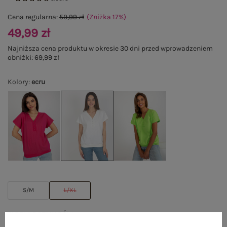
Cena regularna:
59,99 zł
(Zniżka
17
%
)
49,99 zł
Najniższa cena produktu w okresie 30 dni przed wprowadzeniem
obniżki:
69,99 zł
Kolory
:
ecru
S/M
L/XL
TABELA ROZMIARÓW