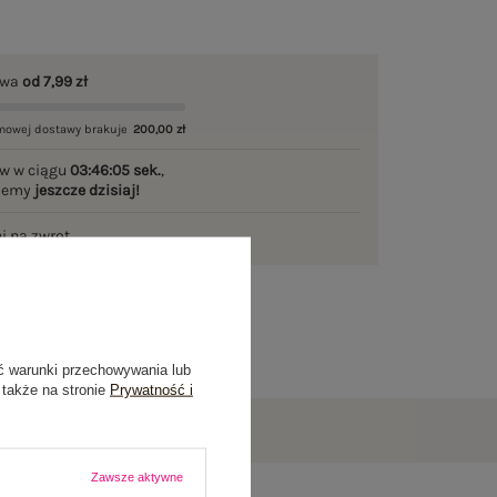
awa
od 7,99 zł
mowej dostawy brakuje
200,00 zł
w w ciągu
03:46:04 sek.
,
ślemy
jeszcze dzisiaj!
ni na zwrot
ć warunki przechowywania lub
 także na stronie
Prywatność i
Zawsze aktywne