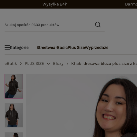
Wysyłka 24h
Darmo
Streetwear
Basic
Plus Size
Wyprzedaże
Kategorie
eButik
PLUS SIZE
Bluzy
Khaki dresowa bluza plus size z 