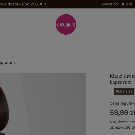
wa dostawa od 200,00 zł
Zwrot do 100 dni
kapturem
Khaki dreso
kapturem
PLUS SIZE
Cena regular
59,99 z
Najniższa ce
obniżki:
50,39