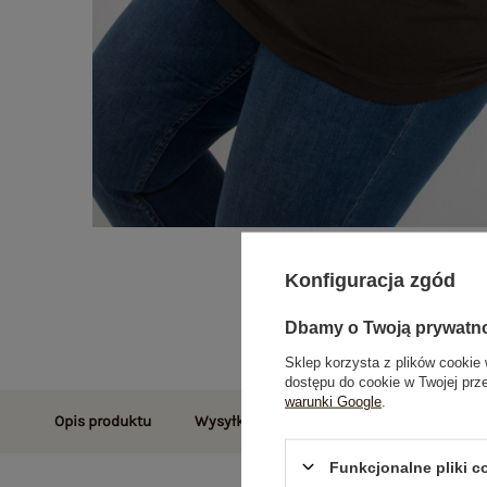
Konfiguracja zgód
Dbamy o Twoją prywatn
Sklep korzysta z plików cookie 
dostępu do cookie w Twojej prz
warunki Google
.
Opis produktu
Wysyłka i dostawa
Zwroty i reklamac
Funkcjonalne pliki 