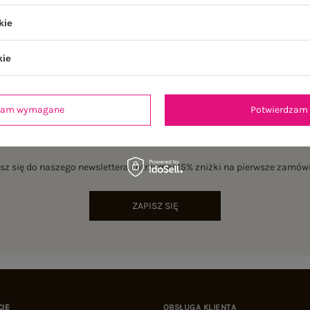
kie
kie
dzam wymagane
Potwierdzam 
NEWSLETTER
sz się do naszego newslettera i otrzymaj 15% zniżki na pierwsze zamów
ZAPISZ SIĘ
CIE
OBSŁUGA KLIENTA