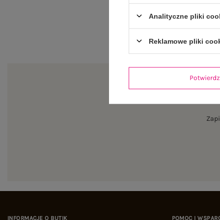
Analityczne pliki coo
Reklamowe pliki coo
Potwier
Zapi
INFORMACJE O BUTIK
POMOC I WSPAR