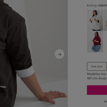
Kolory
:
ciemn
One size
Modelka ma n
167 cm, biust
Mo