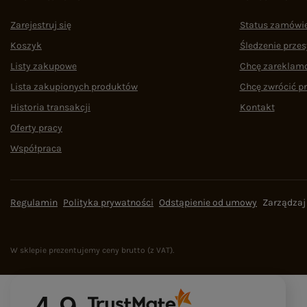
Zarejestruj się
Status zamówi
Koszyk
Śledzenie przes
Listy zakupowe
Chcę zareklam
Lista zakupionych produktów
Chcę zwrócić p
Historia transakcji
Kontakt
Oferty pracy
Współpraca
Regulamin
Polityka prywatności
Odstąpienie od umowy
Zarządzaj
W sklepie prezentujemy ceny brutto (z VAT).