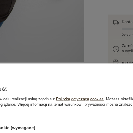
Dost
Do dar
Zamó
a wy
100 d
ość
w celu realizacji usług zgodnie z
Polityką dotyczącą cookies
. Możesz określi
eglądarce. Więcej informacji na temat warunków i prywatności można znaleźć
je
Opinie o produkcie
(0)
cookie (wymagane)