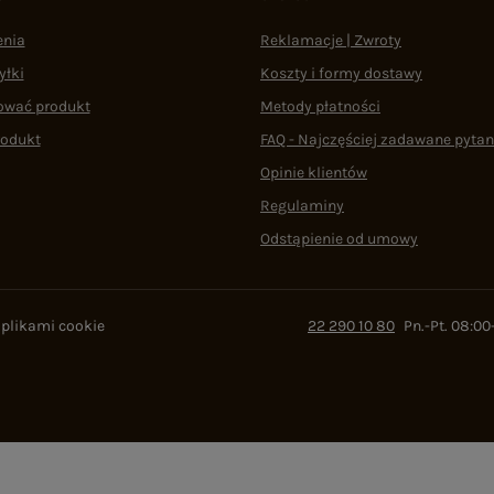
enia
Reklamacje | Zwroty
yłki
Koszty i formy dostawy
ować produkt
Metody płatności
rodukt
FAQ - Najczęściej zadawane pytan
Opinie klientów
Regulaminy
Odstąpienie od umowy
 plikami cookie
22 290 10 80
Pn.-Pt. 08:00