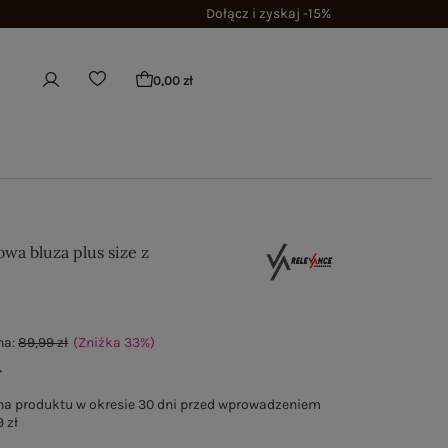
Dołącz i zyskaj -15%
0,00 zł
wa bluza plus size z
na:
89,99 zł
(Zniżka
33
%
)
ł
na produktu w okresie 30 dni przed wprowadzeniem
 zł