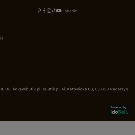
Linkedin
ia
-16:00
bok@ebutik.pl
eButik.pl
,
Al. Katowicka 68
,
05-830
Nadarzyn