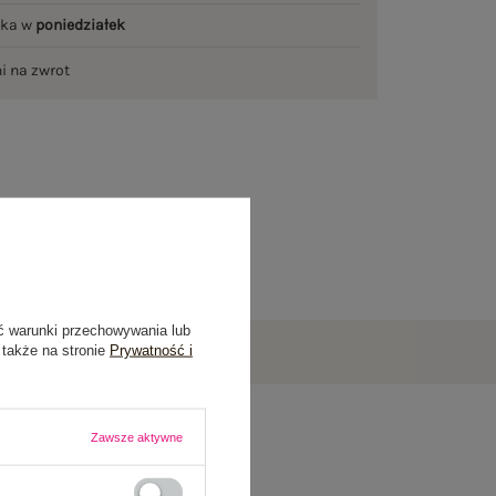
łka w
poniedziałek
ni na zwrot
ć warunki przechowywania lub
 także na stronie
Prywatność i
Zawsze aktywne