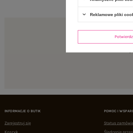
Reklamowe pliki coo
Potwier
Zapi
INFORMACJE O BUTIK
POMOC I WSPAR
Zarejestruj się
Status zamówi
Koszyk
Śledzenie przes