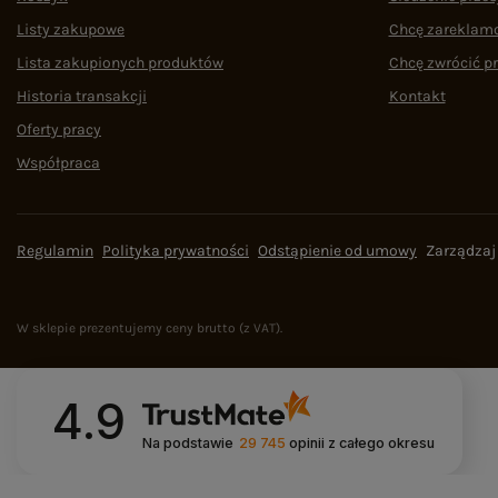
Listy zakupowe
Chcę zareklam
Lista zakupionych produktów
Chcę zwrócić p
Historia transakcji
Kontakt
Oferty pracy
Współpraca
Regulamin
Polityka prywatności
Odstąpienie od umowy
Zarządzaj
W sklepie prezentujemy ceny brutto (z VAT).
4.9
Na podstawie
29 745
opinii
z całego okresu