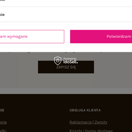
kie
dzam wymagane
Potwierdzam 
NEWSLETTER
sz się do naszego newslettera i otrzymaj 15% zniżki na pierwsze zamów
ZAPISZ SIĘ
CIE
OBSŁUGA KLIENTA
enia
Reklamacje | Zwroty
yłki
Koszty i formy dostawy