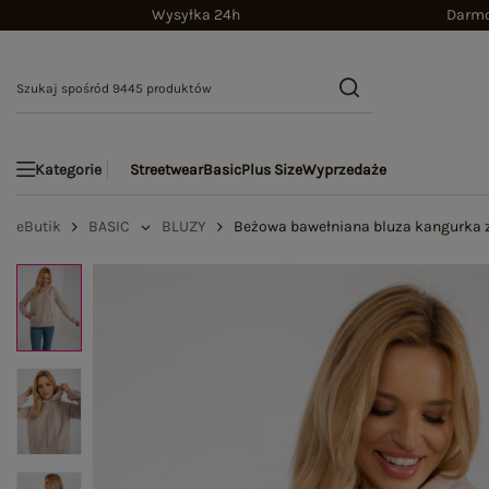
Wysyłka 24h
Darmo
Streetwear
Basic
Plus Size
Wyprzedaże
Kategorie
eButik
BASIC
BLUZY
Beżowa bawełniana bluza kangurka 