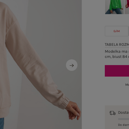
S/M
TABELA ROZ
Modelka ma n
cm, biust 84 
Mo
Dost
Do dar