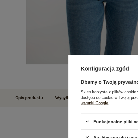
Konfiguracja zgód
Dbamy o Twoją prywatn
Sklep korzysta z plików cookie 
dostępu do cookie w Twojej prz
Opis produktu
Wysyłka i dostawa
Zwroty i reklamac
warunki Google
.
Funkcjonalne pliki 
Analityczne pliki coo