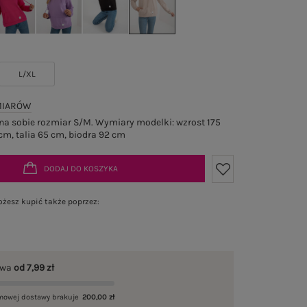
L/XL
MIARÓW
a sobie rozmiar S/M. Wymiary modelki: wzrost 175
cm, talia 65 cm, biodra 92 cm
DODAJ DO KOSZYKA
żesz kupić także poprzez:
awa
od 7,99 zł
mowej dostawy brakuje
200,00 zł