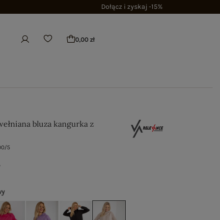
Dołącz i zyskaj -15%
0,00 zł
ełniana bluza kangurka z
00/5
ł
wy