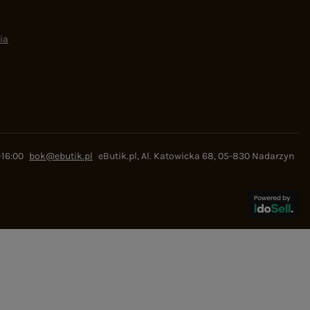
ia
-16:00
bok@ebutik.pl
eButik.pl
,
Al. Katowicka 68
,
05-830
Nadarzyn