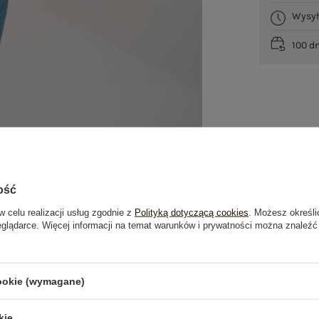
Wysy
100 d
ość
w celu realizacji usług zgodnie z
Polityką dotyczącą cookies
. Możesz określi
eglądarce. Więcej informacji na temat warunków i prywatności można znaleźć
je
Opinie o produkcie
(1)
cookie (wymagane)
kie