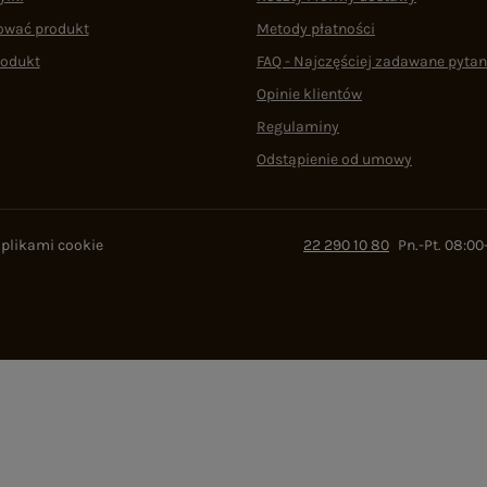
ować produkt
Metody płatności
rodukt
FAQ - Najczęściej zadawane pytan
Opinie klientów
Regulaminy
Odstąpienie od umowy
 plikami cookie
22 290 10 80
Pn.-Pt. 08:00