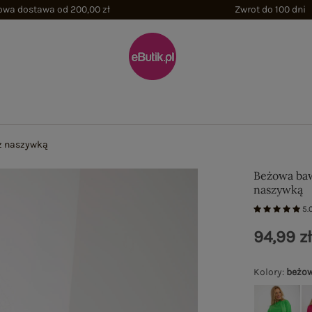
wa dostawa od 200,00 zł
Zwrot do 100 dni
z naszywką
Beżowa baw
naszywką
5.
94,99 z
Kolory
:
beżo