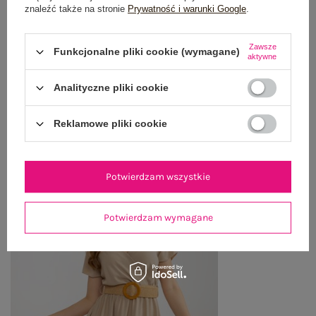
znaleźć także na stronie
Prywatność i warunki Google
.
WYSYŁKA I DOSTAWA
Zawsze
Funkcjonalne pliki cookie (wymagane)
aktywne
ZWROTY I REKLAMACJE
Analityczne pliki cookie
OSTATNIO OGLĄDANE
Reklamowe pliki cookie
Zobacz wszystko
Potwierdzam wszystkie
Potwierdzam wymagane