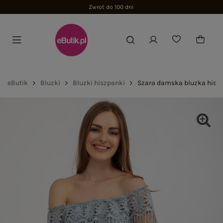
Zwrot do 100 dni
eButik
Bluzki
Bluzki hiszpanki
Szara damska bluzka hisz