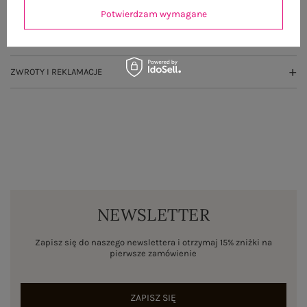
OPINIE O PRODUKCIE
(0)
Potwierdzam wymagane
WYSYŁKA I DOSTAWA
ZWROTY I REKLAMACJE
NEWSLETTER
Zapisz się do naszego newslettera i otrzymaj 15% zniżki na
pierwsze zamówienie
ZAPISZ SIĘ