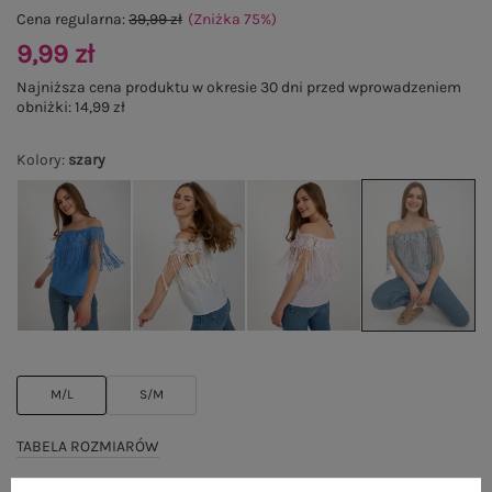
Cena regularna:
39,99 zł
(Zniżka
75
%
)
9,99 zł
Najniższa cena produktu w okresie 30 dni przed wprowadzeniem
obniżki:
14,99 zł
Kolory
:
szary
M/L
S/M
TABELA ROZMIARÓW