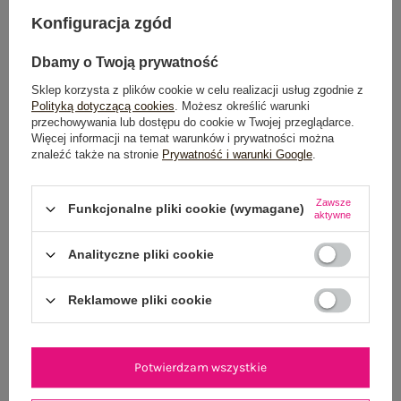
DODAJ DO KOSZYKA
Konfiguracja zgód
Możesz kupić także poprzez:
Dbamy o Twoją prywatność
Sklep korzysta z plików cookie w celu realizacji usług zgodnie z
Polityką dotyczącą cookies
. Możesz określić warunki
przechowywania lub dostępu do cookie w Twojej przeglądarce.
Dostawa
od 7,99 zł
Więcej informacji na temat warunków i prywatności można
znaleźć także na stronie
Prywatność i warunki Google
.
Do darmowej dostawy brakuje
200,00 zł
Zawsze
Wysyłka
jutro
Funkcjonalne pliki cookie (wymagane)
aktywne
100 dni na zwrot
Analityczne pliki cookie
Reklamowe pliki cookie
OPIS PRODUKTU
Potwierdzam wszystkie
GŁÓWNE PARAMETRY