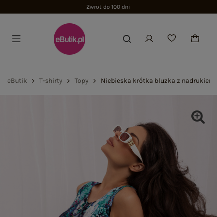
Zwrot do 100 dni
eButik
T-shirty
Topy
Niebieska krótka bluzka z nadrukiem 