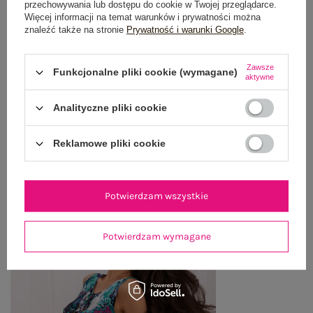
przechowywania lub dostępu do cookie w Twojej przeglądarce.
Więcej informacji na temat warunków i prywatności można
OPINIE O PRODUKCIE
(1)
znaleźć także na stronie
Prywatność i warunki Google
.
WYSYŁKA I DOSTAWA
Zawsze
Funkcjonalne pliki cookie (wymagane)
aktywne
ZWROTY I REKLAMACJE
Analityczne pliki cookie
OSTATNIO OGLĄDANE
Reklamowe pliki cookie
Zobacz wszystko
Potwierdzam wszystkie
Potwierdzam wymagane