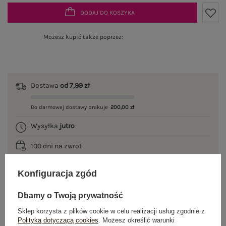
DODAJ DO KOSZYKA
Możesz kupić także poprzez:
Dostawa
od 7,99 zł
Do darmowej dostawy brakuje
200,00 zł
Wysyłka
jutro
100 dni na zwrot
Konfiguracja zgód
OPIS PRODUKTU
Dbamy o Twoją prywatność
Sklep korzysta z plików cookie w celu realizacji usług zgodnie z
GŁÓWNE PARAMETRY
Polityką dotyczącą cookies
. Możesz określić warunki