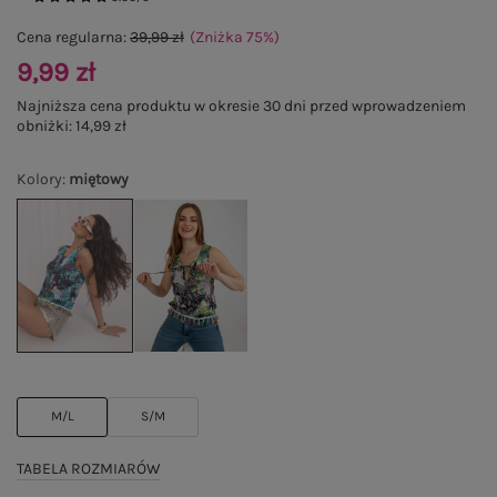
Cena regularna:
39,99 zł
(Zniżka
75
%
)
9,99 zł
Najniższa cena produktu w okresie 30 dni przed wprowadzeniem
obniżki:
14,99 zł
Kolory
:
miętowy
M/L
S/M
TABELA ROZMIARÓW