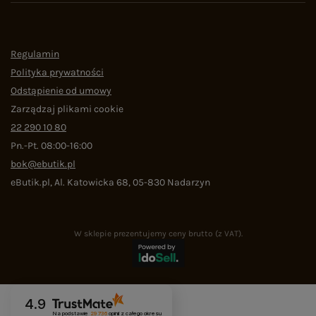
Regulamin
Polityka prywatności
Odstąpienie od umowy
Zarządzaj plikami cookie
22 290 10 80
Pn.-Pt. 08:00-16:00
bok@ebutik.pl
eButik.pl
,
Al. Katowicka 68
,
05-830
Nadarzyn
W sklepie prezentujemy ceny brutto (z VAT).
4.9
Na podstawie
29 736
opinii
z całego okresu