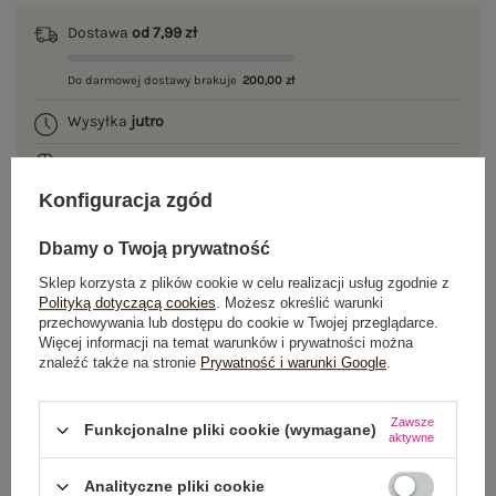
Dostawa
od 7,99 zł
Do darmowej dostawy brakuje
200,00 zł
Wysyłka
jutro
100 dni na zwrot
Konfiguracja zgód
Dbamy o Twoją prywatność
OPIS PRODUKTU
Sklep korzysta z plików cookie w celu realizacji usług zgodnie z
Polityką dotyczącą cookies
. Możesz określić warunki
GŁÓWNE PARAMETRY
przechowywania lub dostępu do cookie w Twojej przeglądarce.
Więcej informacji na temat warunków i prywatności można
znaleźć także na stronie
Prywatność i warunki Google
.
OPINIE O PRODUKCIE
(0)
WYSYŁKA I DOSTAWA
Zawsze
Funkcjonalne pliki cookie (wymagane)
aktywne
ZWROTY I REKLAMACJE
Analityczne pliki cookie