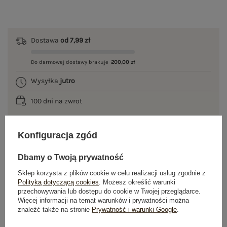
Dostawa
od 7,99 zł
Do darmowej dostawy brakuje
200,00 zł
Wysyłka
jutro
100 dni na zwrot
Konfiguracja zgód
OPIS PRODUKTU
Dbamy o Twoją prywatność
GŁÓWNE PARAMETRY
Sklep korzysta z plików cookie w celu realizacji usług zgodnie z
Polityką dotyczącą cookies
. Możesz określić warunki
przechowywania lub dostępu do cookie w Twojej przeglądarce.
OPINIE O PRODUKCIE
(0)
Więcej informacji na temat warunków i prywatności można
znaleźć także na stronie
Prywatność i warunki Google
.
WYSYŁKA I DOSTAWA