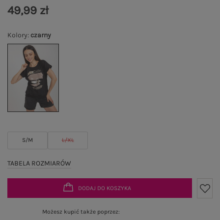
49,99 zł
Kolory
:
czarny
S/M
L/XL
TABELA ROZMIARÓW
DODAJ DO KOSZYKA
Możesz kupić także poprzez: