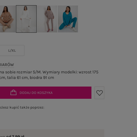
L/XL
MIARÓW
a sobie rozmiar S/M. Wymiary modelki: wzrost 175
cm, talia 61 cm, biodra 91 cm
DODAJ DO KOSZYKA
żesz kupić także poprzez:
awa
od 7,99 zł