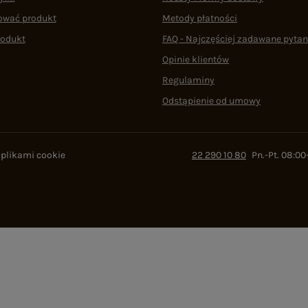
ować produkt
Metody płatności
rodukt
FAQ - Najczęściej zadawane pytan
Opinie klientów
Regulaminy
Odstąpienie od umowy
 plikami cookie
22 290 10 80
Pn.-Pt. 08:00