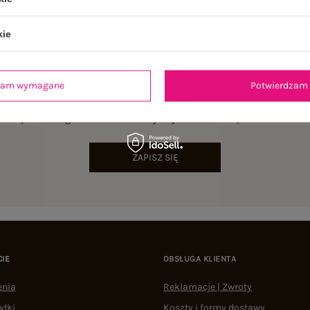
kie
dzam wymagane
Potwierdzam 
NEWSLETTER
sz się do naszego newslettera i otrzymaj 15% zniżki na pierwsze zamów
ZAPISZ SIĘ
CIE
OBSŁUGA KLIENTA
enia
Reklamacje | Zwroty
yłki
Koszty i formy dostawy