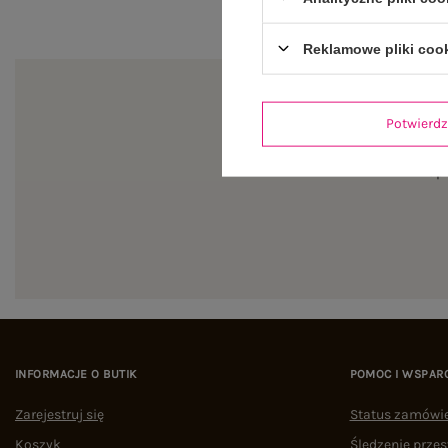
Reklamowe pliki coo
Potwier
Zapi
INFORMACJE O BUTIK
POMOC I WSPAR
Zarejestruj się
Status zamówi
Koszyk
Śledzenie przes