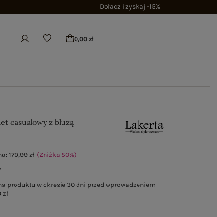
Dołącz i zyskaj -15%
0,00 zł
et casualowy z bluzą
na:
179,99 zł
(Zniżka
50
%
)
ł
na produktu w okresie 30 dni przed wprowadzeniem
 zł