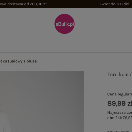
wa dostawa od 200,00 zł
Zwrot do 100 dni
t casualowy z bluzą
Ecru kompl
Cena regular
89,99 z
Najniższa ce
obniżki:
76,99
Kolory
:
ecru