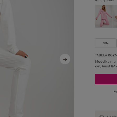
S/M
TABELA ROZ
Modelka ma n
cm, biust 84 
Mo
Dost