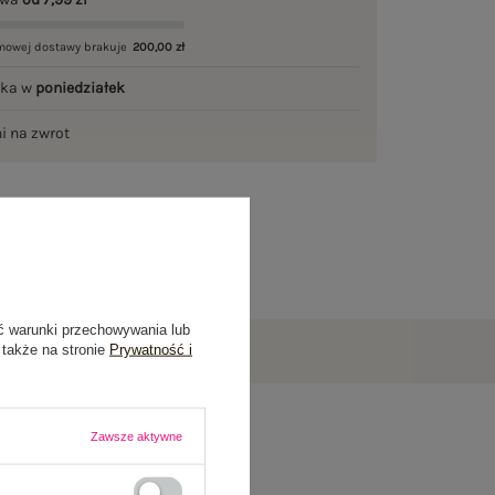
mowej dostawy brakuje
200,00 zł
łka w
poniedziałek
ni na zwrot
ć warunki przechowywania lub
 także na stronie
Prywatność i
Zawsze aktywne