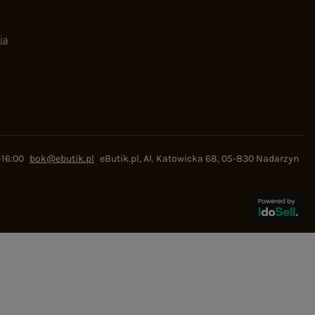
ia
-16:00
bok@ebutik.pl
eButik.pl
,
Al. Katowicka 68
,
05-830
Nadarzyn