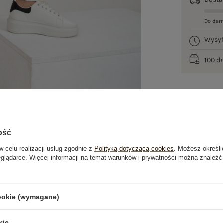
Do dar
Wysy
100 d
ość
w celu realizacji usług zgodnie z
Polityką dotyczącą cookies
. Możesz określi
eglądarce. Więcej informacji na temat warunków i prywatności można znaleźć
je
Opinie o produkcie
(0)
cookie (wymagane)
kie