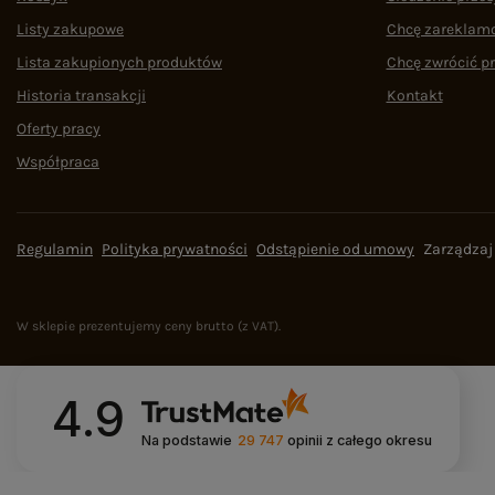
Listy zakupowe
Chcę zareklam
Lista zakupionych produktów
Chcę zwrócić p
Historia transakcji
Kontakt
Oferty pracy
Współpraca
Regulamin
Polityka prywatności
Odstąpienie od umowy
Zarządzaj
W sklepie prezentujemy ceny brutto (z VAT).
4.9
Na podstawie
29 747
opinii
z całego okresu