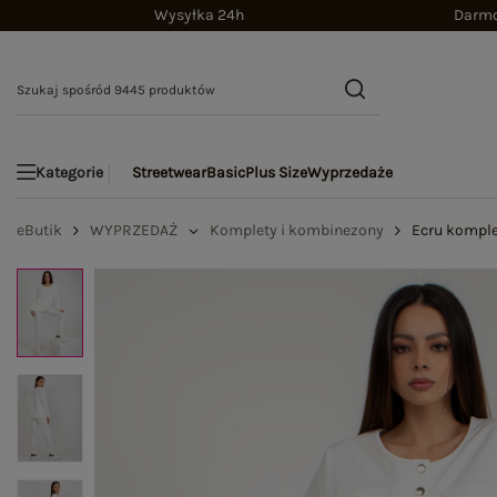
Wysyłka 24h
Darmo
Streetwear
Basic
Plus Size
Wyprzedaże
Kategorie
eButik
WYPRZEDAŻ
Komplety i kombinezony
Ecru komple