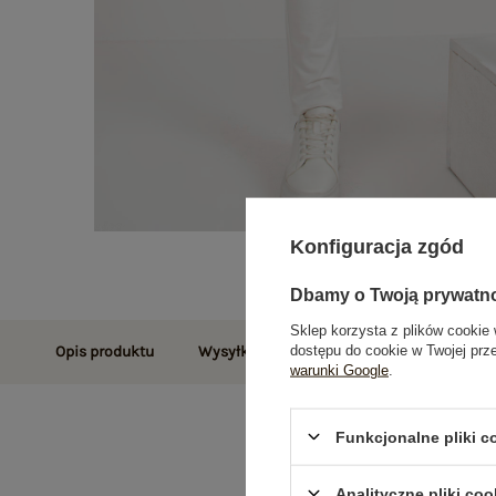
Konfiguracja zgód
Dbamy o Twoją prywatn
Sklep korzysta z plików cookie 
dostępu do cookie w Twojej prz
Opis produktu
Wysyłka i dostawa
Zwroty i reklamac
warunki Google
.
Funkcjonalne pliki 
Analityczne pliki coo