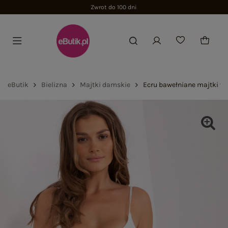
Zwrot do 100 dni
eButik
Bielizna
Majtki damskie
Ecru bawełniane majtki w 