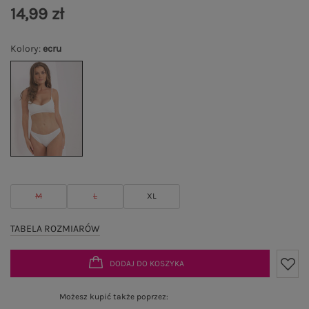
14,99 zł
Kolory
:
ecru
M
L
XL
TABELA ROZMIARÓW
DODAJ DO KOSZYKA
Możesz kupić także poprzez: