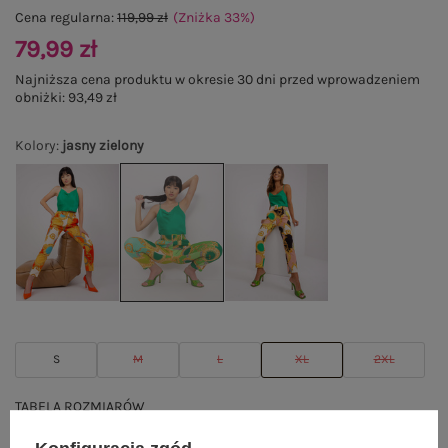
Cena regularna:
119,99 zł
(Zniżka
33
%
)
79,99 zł
Najniższa cena produktu w okresie 30 dni przed wprowadzeniem
obniżki:
93,49 zł
Kolory
:
jasny zielony
S
M
L
XL
2XL
TABELA ROZMIARÓW