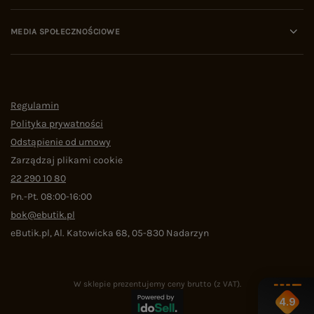
MEDIA SPOŁECZNOŚCIOWE
Regulamin
Polityka prywatności
Odstąpienie od umowy
Zarządzaj plikami cookie
22 290 10 80
Pn.-Pt. 08:00-16:00
bok@ebutik.pl
eButik.pl
,
Al. Katowicka 68
,
05-830
Nadarzyn
W sklepie prezentujemy ceny brutto (z VAT).
4.9