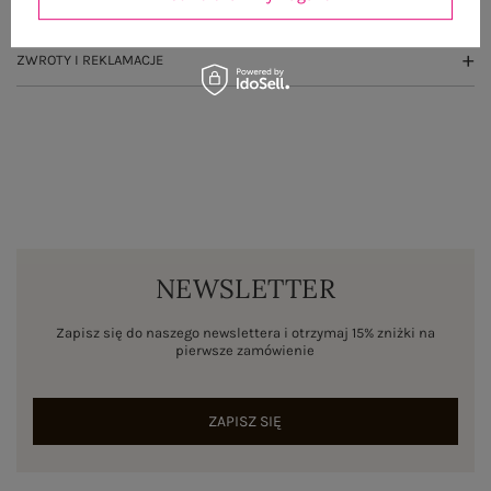
WYSYŁKA I DOSTAWA
ZWROTY I REKLAMACJE
NEWSLETTER
Zapisz się do naszego newslettera i otrzymaj 15% zniżki na
pierwsze zamówienie
ZAPISZ SIĘ