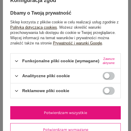
Konfiguracja zgód
POWIADOM O DOSTĘPNOŚCI
Dbamy o Twoją prywatność
Sklep korzysta z plików cookie w celu realizacji usług zgodnie z
Polityką dotyczącą cookies
. Możesz określić warunki
Dostawa
od 7,99 zł
przechowywania lub dostępu do cookie w Twojej przeglądarce.
Więcej informacji na temat warunków i prywatności można
Do darmowej dostawy brakuje
200,00 zł
znaleźć także na stronie
Prywatność i warunki Google
.
Wysyłka
jutro
Zawsze
Funkcjonalne pliki cookie (wymagane)
aktywne
100 dni na zwrot
Analityczne pliki cookie
Reklamowe pliki cookie
OPIS PRODUKTU
GŁÓWNE PARAMETRY
Potwierdzam wszystkie
OPINIE O PRODUKCIE
(0)
Potwierdzam wymagane