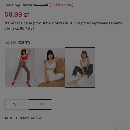
Cena regularna:
99,99 zł
(Zniżka
40
%
)
59,99 zł
Najniższa cena produktu w okresie 30 dni przed wprowadzeniem
obniżki:
66,49 zł
Kolory
:
czarny
S/M
L/XL
TABELA ROZMIARÓW