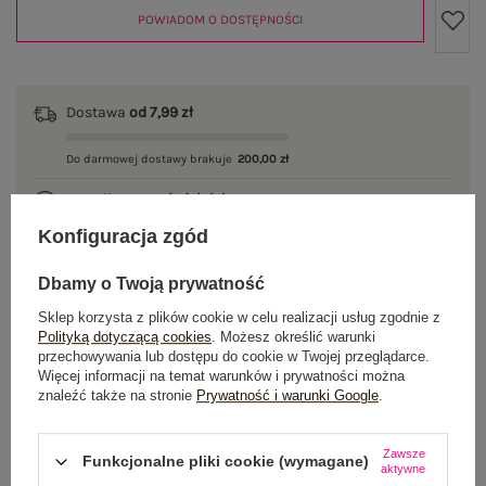
POWIADOM O DOSTĘPNOŚCI
Dostawa
od 7,99 zł
Do darmowej dostawy brakuje
200,00 zł
Wysyłka w
poniedziałek
Konfiguracja zgód
100 dni na zwrot
Dbamy o Twoją prywatność
Sklep korzysta z plików cookie w celu realizacji usług zgodnie z
Polityką dotyczącą cookies
. Możesz określić warunki
OPIS PRODUKTU
przechowywania lub dostępu do cookie w Twojej przeglądarce.
Więcej informacji na temat warunków i prywatności można
GŁÓWNE PARAMETRY
znaleźć także na stronie
Prywatność i warunki Google
.
OPINIE O PRODUKCIE
(0)
Zawsze
Funkcjonalne pliki cookie (wymagane)
aktywne