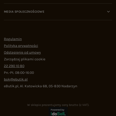
MEDIA SPOŁECZNOŚCIOWE
Regulamin
Polityka prywatności
Odstąpienie od umowy
Zarządzaj plikami cookie
22 290 10 80
Pn.-Pt. 08:00-16:00
bok@ebutik.pl
eButik.pl
,
Al. Katowicka 68
,
05-830
Nadarzyn
W sklepie prezentujemy ceny brutto (z VAT).