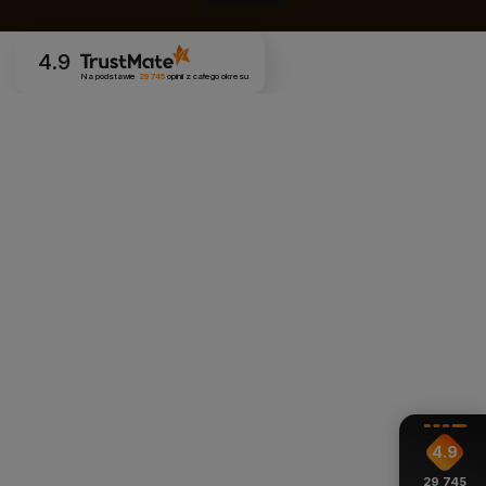
4.9
Na podstawie
29 745
opinii
z całego okresu
4.9
29 745