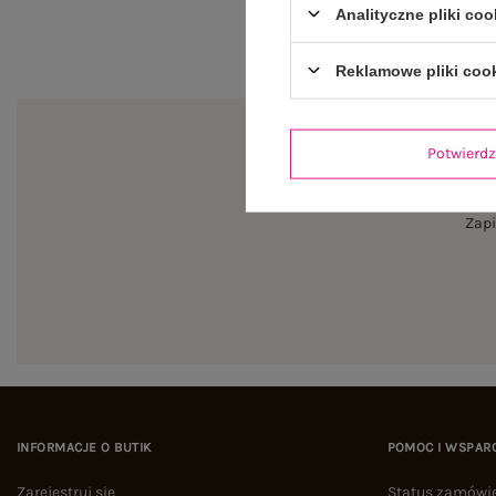
Analityczne pliki coo
Reklamowe pliki coo
Potwier
Zapi
INFORMACJE O BUTIK
POMOC I WSPAR
Zarejestruj się
Status zamówi