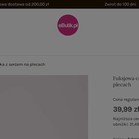
wa dostawa od 200,00 zł
Zwrot do 100 dni
ka z sercem na plecach
Fuksjowa c
plecach
Cena regular
39,99 z
Najniższa ce
obniżki:
31,49