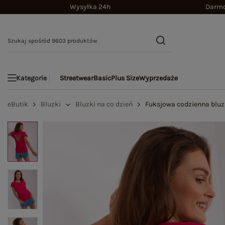
Wysyłka 24h
Darmo
Streetwear
Basic
Plus Size
Wyprzedaże
Kategorie
eButik
Bluzki
Bluzki na co dzień
Fuksjowa codzienna bluz