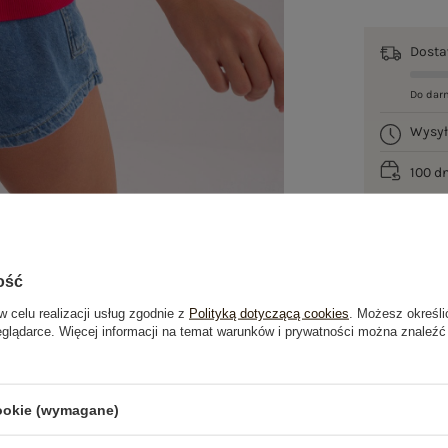
Dost
Do dar
Wysy
100 d
ość
w celu realizacji usług zgodnie z
Polityką dotyczącą cookies
. Możesz określi
eglądarce. Więcej informacji na temat warunków i prywatności można znaleźć
je
Opinie o produkcie
(0)
cookie (wymagane)