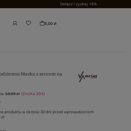
Dołącz i zyskaj -15%
0,00 zł
odzienna bluzka z sercem na
na:
59,99 zł
(Zniżka
33
%
)
ł
na produktu w okresie 30 dni przed wprowadzeniem
 zł