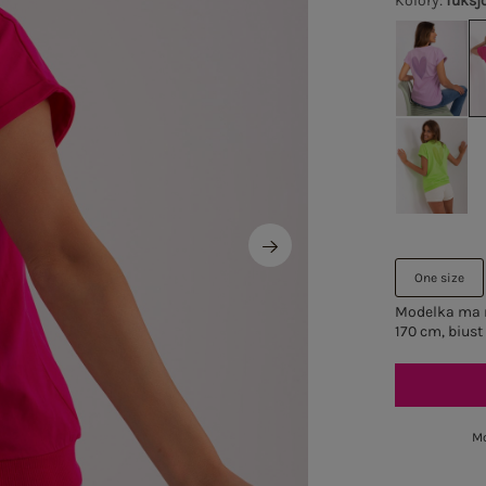
Kolory
:
fuksj
One size
Modelka ma n
170 cm, biust
Mo