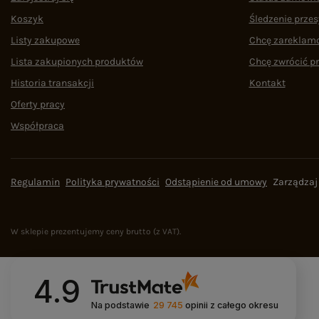
Koszyk
Śledzenie przes
Listy zakupowe
Chcę zareklam
Lista zakupionych produktów
Chcę zwrócić p
Historia transakcji
Kontakt
Oferty pracy
Współpraca
Regulamin
Polityka prywatności
Odstąpienie od umowy
Zarządzaj
W sklepie prezentujemy ceny brutto (z VAT).
4.9
Na podstawie
29 745
opinii
z całego okresu