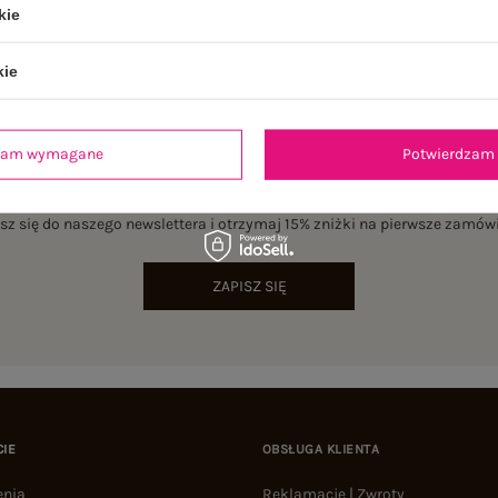
kie
kie
dzam wymagane
Potwierdzam 
NEWSLETTER
sz się do naszego newslettera i otrzymaj 15% zniżki na pierwsze zamów
ZAPISZ SIĘ
CIE
OBSŁUGA KLIENTA
enia
Reklamacje | Zwroty