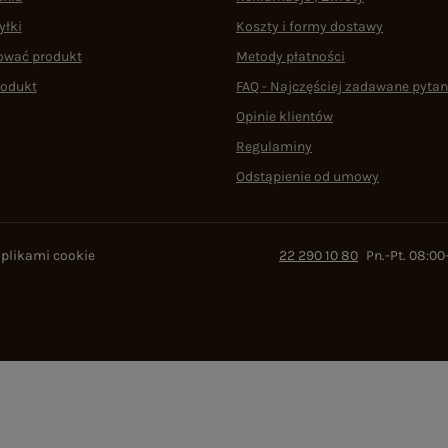
yłki
Koszty i formy dostawy
ować produkt
Metody płatności
rodukt
FAQ - Najczęściej zadawane pytan
Opinie klientów
Regulaminy
Odstąpienie od umowy
 plikami cookie
22 290 10 80
Pn.-Pt. 08:00