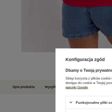
Konfiguracja zgód
Dbamy o Twoją prywatn
Sklep korzysta z plików cookie 
dostępu do cookie w Twojej prz
Opis produktu
Wysyłka i dostawa
Zwroty i reklamac
warunki Google
.
Funkcjonalne pliki 