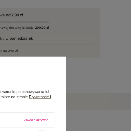
awa
od 7,99 zł
mowej dostawy brakuje
200,00 zł
łka w
poniedziałek
ni na zwrot
ć warunki przechowywania lub
 także na stronie
Prywatność i
Zawsze aktywne