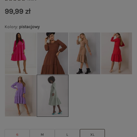
99,99 zł
Kolory
:
pistacjowy
S
M
L
XL