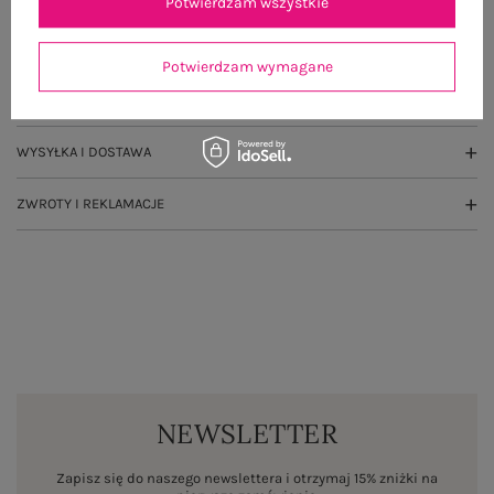
Potwierdzam wszystkie
GŁÓWNE PARAMETRY
Potwierdzam wymagane
OPINIE O PRODUKCIE
(14)
WYSYŁKA I DOSTAWA
ZWROTY I REKLAMACJE
NEWSLETTER
Zapisz się do naszego newslettera i otrzymaj 15% zniżki na