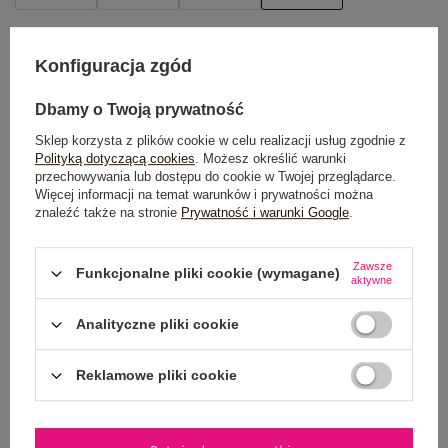
TABELA ROZMIARÓW
Konfiguracja zgód
DODAJ DO KOSZYKA
Dbamy o Twoją prywatność
Możesz kupić także poprzez:
Sklep korzysta z plików cookie w celu realizacji usług zgodnie z
Polityką dotyczącą cookies
. Możesz określić warunki
przechowywania lub dostępu do cookie w Twojej przeglądarce.
Więcej informacji na temat warunków i prywatności można
znaleźć także na stronie
Prywatność i warunki Google
.
Dostawa
od 7,99 zł
Zawsze
Funkcjonalne pliki cookie (wymagane)
Do darmowej dostawy brakuje
200,00 zł
aktywne
Wysyłka
jutro
Analityczne pliki cookie
100 dni na zwrot
Reklamowe pliki cookie
OPIS PRODUKTU