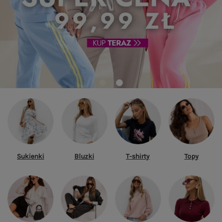
Sukienki
Bluzki
T-shirty
Topy