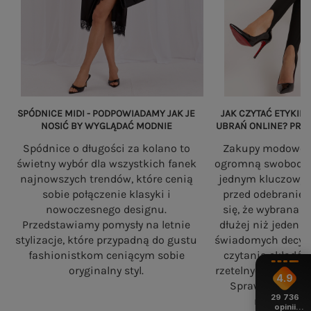
SPÓDNICE MIDI - PODPOWIADAMY JAK JE
JAK CZYTAĆ ETYKIET
NOSIĆ BY WYGLĄDAĆ MODNIE
UBRAŃ ONLINE? PRZ
Spódnice o długości za kolano to
Zakupy modowe w
świetny wybór dla wszystkich fanek
ogromną swobodę, a
najnowszych trendów, które cenią
jednym kluczowy
sobie połączenie klasyki i
przed odebranie
nowoczesnego designu.
się, że wybrana 
Przedstawiamy pomysły na letnie
dłużej niż jeden 
stylizacje, które przypadną do gustu
świadomych decyzj
fashionistkom ceniącym sobie
czytania składó
oryginalny styl.
rzetelnych standa
4.9
Sprawdź, na co
29 736
robiąc zaku
opinii