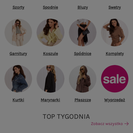
Szorty
Spodnie
Bluzy
Swetry
Garnitury
Koszule
Spódnice
Komplety
Kurtki
Marynarki
Płaszcze
Wyprzedaż
TOP TYGODNIA
Zobacz wszystko