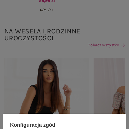
59,99 zł
S/M
L/XL
NA WESELA I RODZINNE
UROCZYSTOŚCI
Zobacz wszystko
Konfiguracja zgód