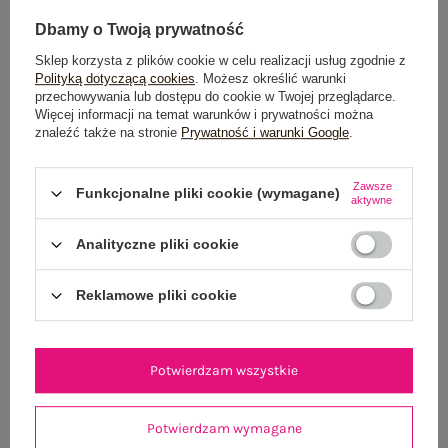
Dbamy o Twoją prywatność
Sklep korzysta z plików cookie w celu realizacji usług zgodnie z
Polityką dotyczącą cookies
. Możesz określić warunki
przechowywania lub dostępu do cookie w Twojej przeglądarce.
Więcej informacji na temat warunków i prywatności można
znaleźć także na stronie
Prywatność i warunki Google
.
Czarny bawełniany top basic na ramiączkach RUE
Różowa damska s
PARIS
Zawsze
Funkcjonalne pliki cookie (wymagane)
aktywne
54,99 zł
S/M
L/XL
Analityczne pliki cookie
Reklamowe pliki cookie
Potwierdzam wszystkie
Potwierdzam wymagane