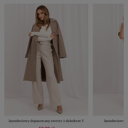
Jasnobeżowy dopasowany sweter z dekoltem V
Jasnobeżowy da