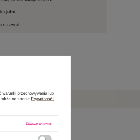
mowej dostawy brakuje
200,00 zł
łka
jutro
ni na zwrot
ć warunki przechowywania lub
 także na stronie
Prywatność i
Zawsze aktywne