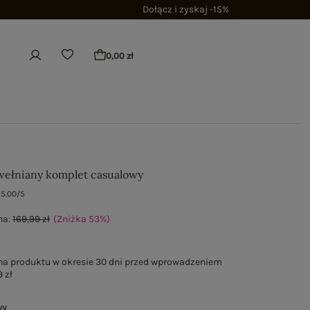
Dołącz i zyskaj -15%
0,00 zł
ełniany komplet casualowy
5.00/5
na:
169,99 zł
(Zniżka
53
%
)
na produktu w okresie 30 dni przed wprowadzeniem
 zł
wy