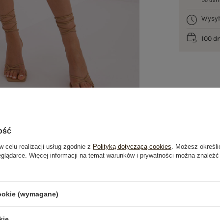
Do dar
Wysy
100 d
ość
w celu realizacji usług zgodnie z
Polityką dotyczącą cookies
. Możesz określi
eglądarce. Więcej informacji na temat warunków i prywatności można znaleźć
je
Opinie o produkcie
(1)
cookie (wymagane)
kie