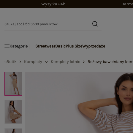
Wysyłka 24h
Darmo
Streetwear
Basic
Plus Size
Wyprzedaże
Kategorie
eButik
Komplety
Komplety letnie
Beżowy bawełniany kom