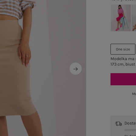
One size
Modelka ma n
173 cm, biust
Mo
Dost