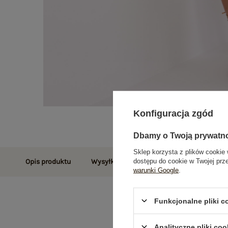
Konfiguracja zgód
Dbamy o Twoją prywatn
Sklep korzysta z plików cookie 
dostępu do cookie w Twojej prz
Opis produktu
Wysyłka i dostawa
Zwroty i reklamac
warunki Google
.
Funkcjonalne pliki 
Analityczne pliki coo