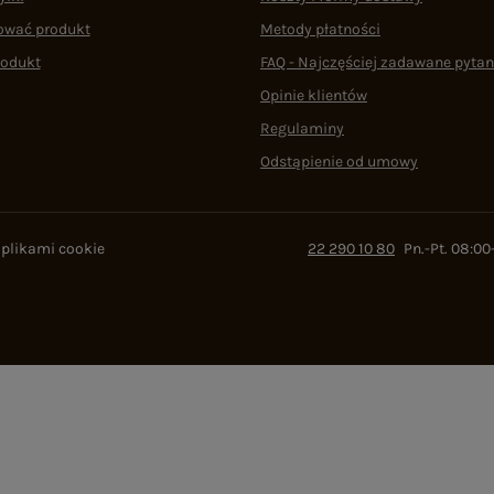
ować produkt
Metody płatności
rodukt
FAQ - Najczęściej zadawane pytan
Opinie klientów
Regulaminy
Odstąpienie od umowy
 plikami cookie
22 290 10 80
Pn.-Pt. 08:00