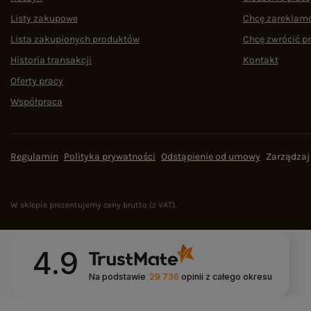
Listy zakupowe
Chcę zareklam
Lista zakupionych produktów
Chcę zwrócić p
Historia transakcji
Kontakt
Oferty pracy
Współpraca
Regulamin
Polityka prywatności
Odstąpienie od umowy
Zarządzaj
W sklepie prezentujemy ceny brutto (z VAT).
4.9
Na podstawie
29 736
opinii
z całego okresu