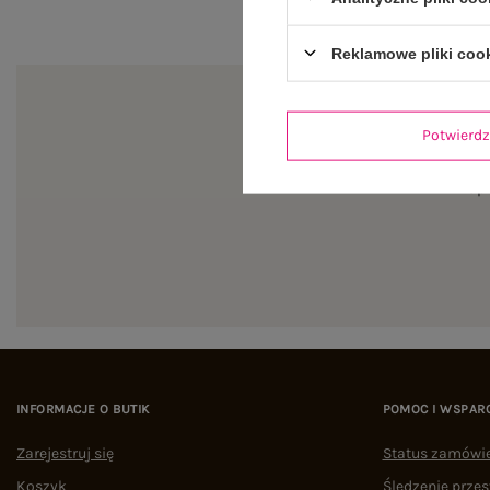
Reklamowe pliki coo
Potwier
Zapi
INFORMACJE O BUTIK
POMOC I WSPAR
Zarejestruj się
Status zamówi
Koszyk
Śledzenie przes