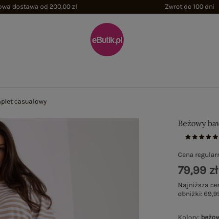
wa dostawa od 200,00 zł
Zwrot do 100 dni
plet casualowy
Beżowy baw
Cena regular
79,99 zł
Najniższa ce
obniżki:
69,99
Kolory
:
beżo