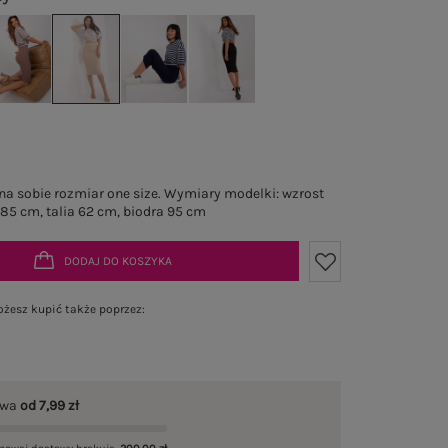
a sobie rozmiar one size. Wymiary modelki: wzrost
 85 cm, talia 62 cm, biodra 95 cm
DODAJ DO KOSZYKA
żesz kupić także poprzez:
awa
od 7,99 zł