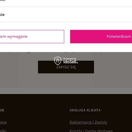
kie
dzam wymagane
Potwierdzam 
NEWSLETTER
sz się do naszego newslettera i otrzymaj 15% zniżki na pierwsze zamów
ZAPISZ SIĘ
CIE
OBSŁUGA KLIENTA
enia
Reklamacje | Zwroty
yłki
Koszty i formy dostawy