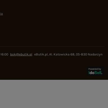
ia
-16:00
bok@ebutik.pl
eButik.pl
,
Al. Katowicka 68
,
05-830
Nadarzyn