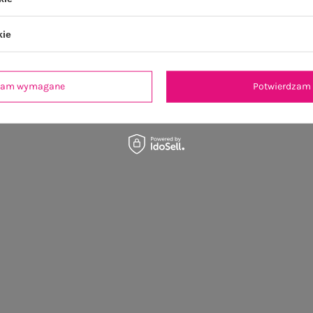
kie
dzam wymagane
Potwierdzam 