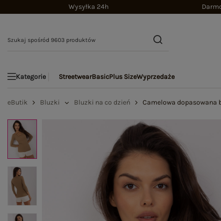
Wysyłka 24h
Darmo
Streetwear
Basic
Plus Size
Wyprzedaże
Kategorie
eButik
Bluzki
Bluzki na co dzień
Camelowa dopasowana b