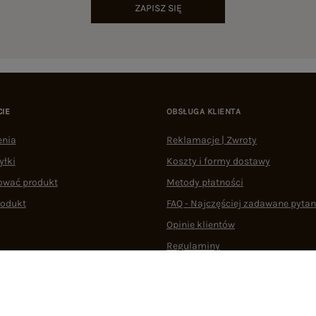
ZAPISZ SIĘ
CIE
OBSŁUGA KLIENTA
enia
Reklamacje | Zwroty
yłki
Koszty i formy dostawy
ować produkt
Metody płatności
rodukt
FAQ - Najczęściej zadawane pytan
Opinie klientów
Regulaminy
Odstąpienie od umowy