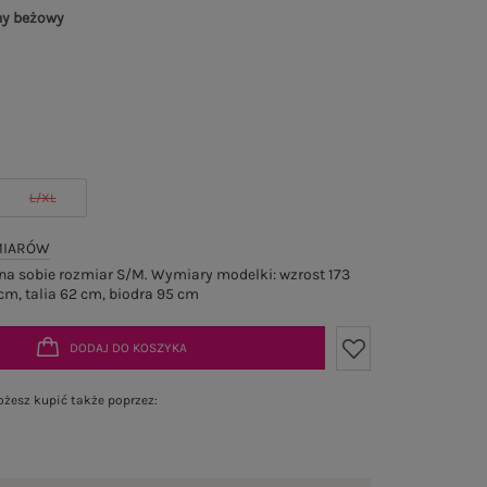
ny beżowy
L/XL
MIARÓW
a sobie rozmiar S/M. Wymiary modelki: wzrost 173
cm, talia 62 cm, biodra 95 cm
DODAJ DO KOSZYKA
żesz kupić także poprzez: