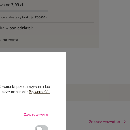
awa
od 7,99 zł
mowej dostawy brakuje
200,00 zł
łka w
poniedziałek
ni na zwrot
ć warunki przechowywania lub
 także na stronie
Prywatność i
Zawsze aktywne
Zobacz wszystko