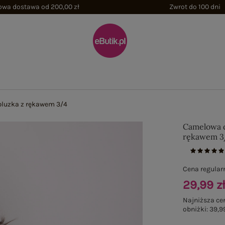
wa dostawa od 200,00 zł
Zwrot do 100 dni
luzka z rękawem 3/4
Camelowa 
rękawem 3
Cena regular
29,99 z
Najniższa ce
obniżki:
39,99