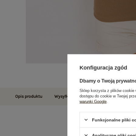
Konfiguracja zgód
Dbamy o Twoją prywatn
Sklep korzysta z plików cookie 
dostępu do cookie w Twojej prz
Opis produktu
Wysyłka i dostawa
Zwroty i reklamac
warunki Google
.
Funkcjonalne pliki 
Analityczne pliki coo