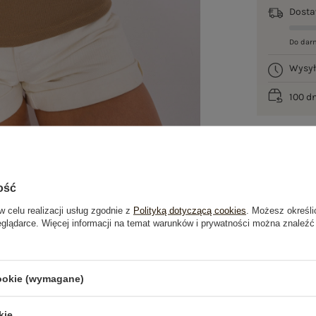
Dost
Do dar
Wysy
100 d
ość
w celu realizacji usług zgodnie z
Polityką dotyczącą cookies
. Możesz określi
eglądarce. Więcej informacji na temat warunków i prywatności można znaleźć
je
Opinie o produkcie
(1)
cookie (wymagane)
OSTATNIO OGLĄDANE
kie