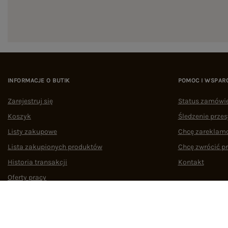
INFORMACJE O BUTIK
POMOC I WSPAR
Zarejestruj się
Status zamówi
Koszyk
Śledzenie przes
Listy zakupowe
Chcę zareklam
Lista zakupionych produktów
Chcę zwrócić p
Historia transakcji
Kontakt
Oferty pracy
Współpraca