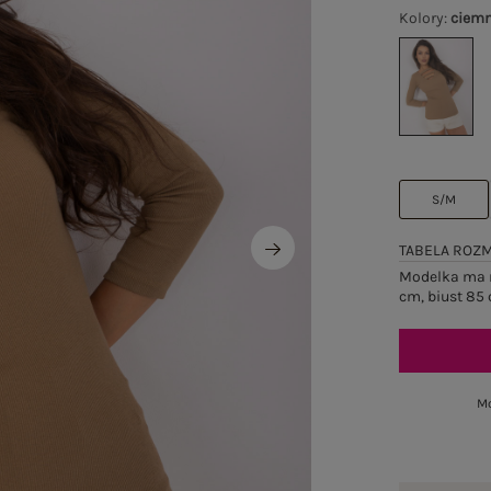
Kolory
:
ciem
S/M
TABELA ROZ
Modelka ma n
cm, biust 85 
Mo