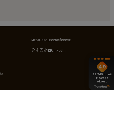
MEDIA SPOŁECZNOŚCIOWE
Linkedin
4.9
ia
29 745
opinii
z całego
okresu