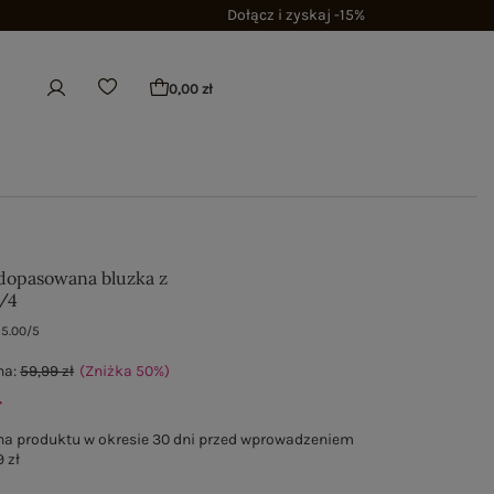
Dołącz i zyskaj -15%
0,00 zł
dopasowana bluzka z
/4
5.00/5
na:
59,99 zł
(Zniżka
50
%
)
ł
na produktu w okresie 30 dni przed wprowadzeniem
 zł