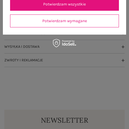
Potwierdzam wszystkie
OPIS PRODUKTU
GŁÓWNE PARAMETRY
Potwierdzam wymagane
OPINIE O PRODUKCIE
(2)
WYSYŁKA I DOSTAWA
ZWROTY I REKLAMACJE
NEWSLETTER