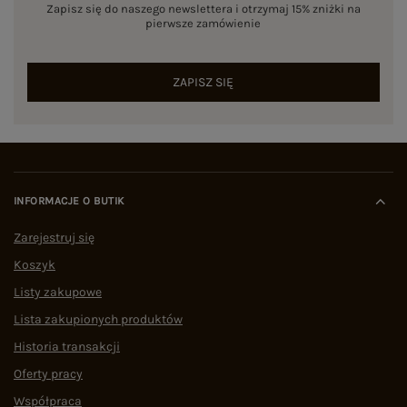
Zapisz się do naszego newslettera i otrzymaj 15% zniżki na
pierwsze zamówienie
ZAPISZ SIĘ
INFORMACJE O BUTIK
Zarejestruj się
Koszyk
Listy zakupowe
Lista zakupionych produktów
Historia transakcji
Oferty pracy
Współpraca