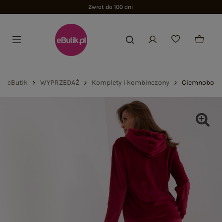
Zwrot do 100 dni
eButik
WYPRZEDAŻ
Komplety i kombinezony
Ciemnobordo