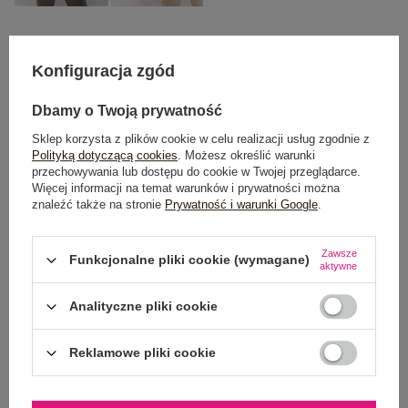
S/M
L/XL
Konfiguracja zgód
TABELA ROZMIARÓW
Dbamy o Twoją prywatność
Sklep korzysta z plików cookie w celu realizacji usług zgodnie z
Polityką dotyczącą cookies
. Możesz określić warunki
POWIADOM O DOSTĘPNOŚCI
przechowywania lub dostępu do cookie w Twojej przeglądarce.
Więcej informacji na temat warunków i prywatności można
znaleźć także na stronie
Prywatność i warunki Google
.
Dostawa
od 7,99 zł
Zawsze
Funkcjonalne pliki cookie (wymagane)
aktywne
Do darmowej dostawy brakuje
200,00 zł
Analityczne pliki cookie
Wysyłka w
poniedziałek
100 dni na zwrot
Reklamowe pliki cookie