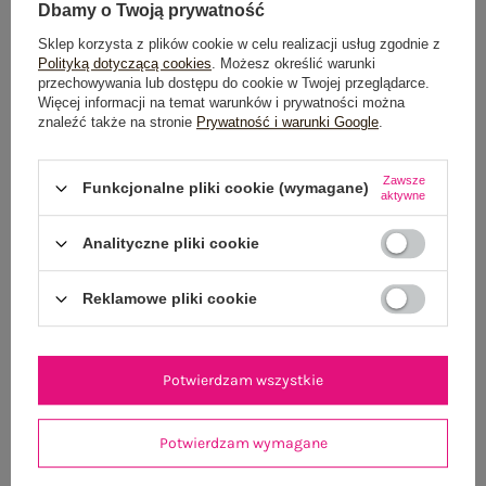
Wysyłka
jutro
Dbamy o Twoją prywatność
Sklep korzysta z plików cookie w celu realizacji usług zgodnie z
100 dni na zwrot
Polityką dotyczącą cookies
. Możesz określić warunki
przechowywania lub dostępu do cookie w Twojej przeglądarce.
Więcej informacji na temat warunków i prywatności można
znaleźć także na stronie
Prywatność i warunki Google
.
OPIS PRODUKTU
Zawsze
Funkcjonalne pliki cookie (wymagane)
aktywne
GŁÓWNE PARAMETRY
Analityczne pliki cookie
OPINIE O PRODUKCIE
(71)
Reklamowe pliki cookie
WYSYŁKA I DOSTAWA
ZWROTY I REKLAMACJE
Potwierdzam wszystkie
OSTATNIO OGLĄDANE
Potwierdzam wymagane
Zobacz wszystko