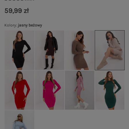
59,99 zł
Kolory
:
jasny beżowy