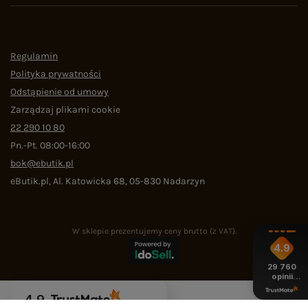
Regulamin
Polityka prywatności
Odstąpienie od umowy
Zarządzaj plikami cookie
22 290 10 80
Pn.-Pt. 08:00-16:00
bok@ebutik.pl
eButik.pl
,
Al. Katowicka 68
,
05-830
Nadarzyn
W sklepie prezentujemy ceny brutto (z VAT).
4.9
29 760
opinii
z całego
okresu
4.9