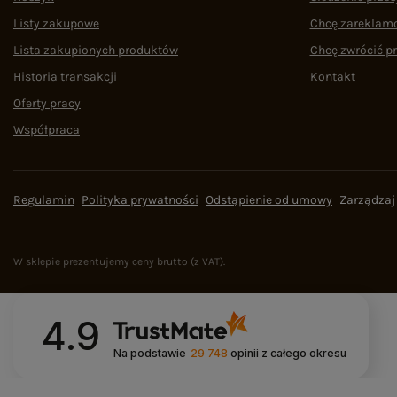
Listy zakupowe
Chcę zareklam
Lista zakupionych produktów
Chcę zwrócić p
Historia transakcji
Kontakt
Oferty pracy
Współpraca
Regulamin
Polityka prywatności
Odstąpienie od umowy
Zarządzaj
W sklepie prezentujemy ceny brutto (z VAT).
4.9
Na podstawie
29 748
opinii
z całego okresu