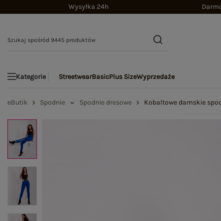
Wysyłka 24h
Darmo
Streetwear
Basic
Plus Size
Wyprzedaże
Kategorie
eButik
Spodnie
Spodnie dresowe
Kobaltowe damskie spod