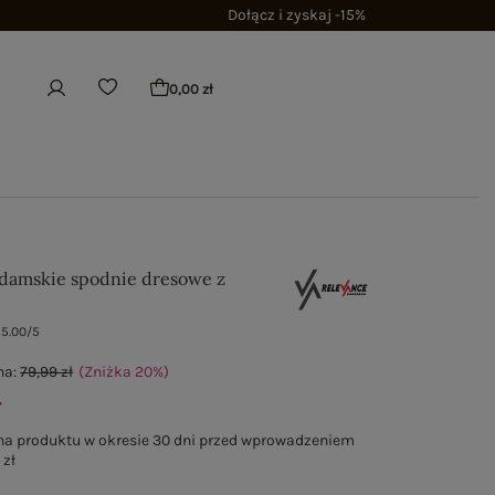
Dołącz i zyskaj -15%
0,00 zł
damskie spodnie dresowe z
5.00/5
na:
79,99 zł
(Zniżka
20
%
)
ł
na produktu w okresie 30 dni przed wprowadzeniem
 zł