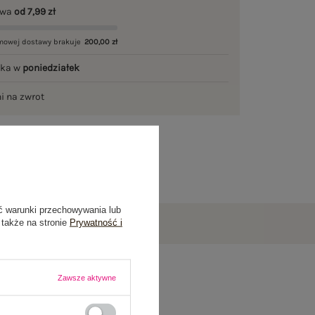
awa
od 7,99 zł
mowej dostawy brakuje
200,00 zł
łka w
poniedziałek
ni na zwrot
ć warunki przechowywania lub
 także na stronie
Prywatność i
Zawsze aktywne