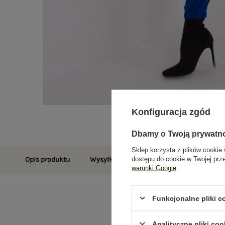
Konfiguracja zgód
Dbamy o Twoją prywatn
Sklep korzysta z plików cookie 
dostępu do cookie w Twojej prz
Opis produktu
Wysyłka i dostawa
Zwroty i reklamac
warunki Google
.
Funkcjonalne pliki 
Analityczne pliki coo