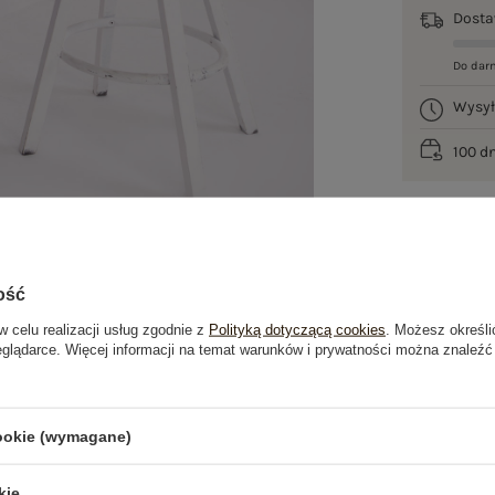
Dost
Do dar
Wysy
100 d
ość
w celu realizacji usług zgodnie z
Polityką dotyczącą cookies
. Możesz określi
eglądarce. Więcej informacji na temat warunków i prywatności można znaleźć
je
Opinie o produkcie
(2)
cookie (wymagane)
kie