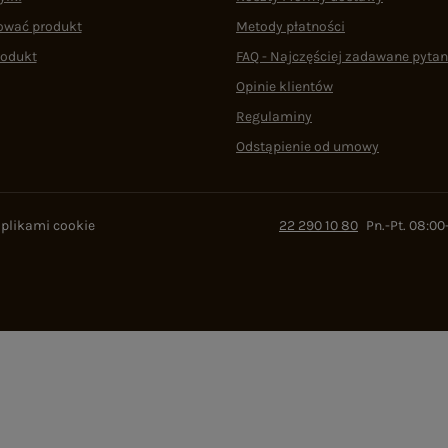
ować produkt
Metody płatności
rodukt
FAQ - Najczęściej zadawane pytan
Opinie klientów
Regulaminy
Odstąpienie od umowy
 plikami cookie
22 290 10 80
Pn.-Pt. 08:00