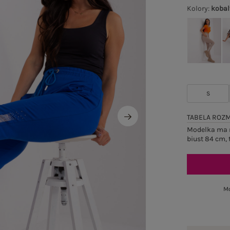
Kolory
:
kobal
S
TABELA ROZ
Modelka ma n
biust 84 cm, 
Mo