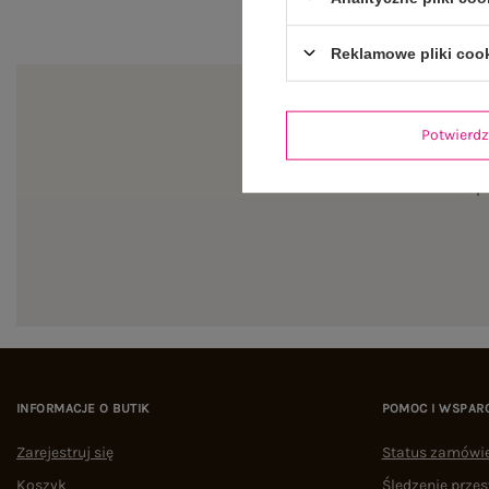
Reklamowe pliki coo
Potwier
Zapi
INFORMACJE O BUTIK
POMOC I WSPAR
Zarejestruj się
Status zamówi
Koszyk
Śledzenie przes