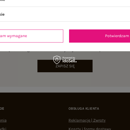
kie
dzam wymagane
Potwierdzam 
NEWSLETTER
sz się do naszego newslettera i otrzymaj 15% zniżki na pierwsze zamów
ZAPISZ SIĘ
CIE
OBSŁUGA KLIENTA
enia
Reklamacje | Zwroty
yłki
Koszty i formy dostawy