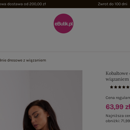
wa dostawa od 200,00 zł
Zwrot do 100 dni
nie dresowe z wiązaniem
Kobaltowe 
wiązaniem
Cena regular
63,99 z
Najniższa ce
obniżki:
71,99