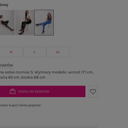
towy
M
L
XL
MIARÓW
a sobie rozmiar S. Wymiary modelki: wzrost 171 cm,
talia 60 cm, biodra 88 cm
DODAJ DO KOSZYKA
żesz kupić także poprzez: