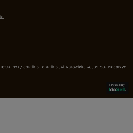
ia
-16:00
bok@ebutik.pl
eButik.pl
,
Al. Katowicka 68
,
05-830
Nadarzyn