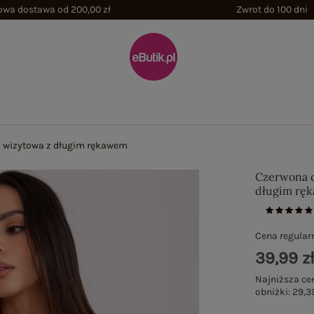
wa dostawa od 200,00 zł
Zwrot do 100 dni
 wizytowa z długim rękawem
Czerwona d
długim rę
Cena regular
39,99 z
Najniższa ce
obniżki:
29,39