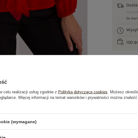
Dost
Do dar
Wysy
100 d
ość
w celu realizacji usług zgodnie z
Polityką dotyczącą cookies
. Możesz określi
eglądarce. Więcej informacji na temat warunków i prywatności można znaleźć
je
Opinie o produkcie
(1)
cookie (wymagane)
kie