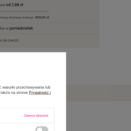
awa
od 7,99 zł
mowej dostawy brakuje
200,00 zł
łka w
poniedziałek
ni na zwrot
ć warunki przechowywania lub
 także na stronie
Prywatność i
Zawsze aktywne