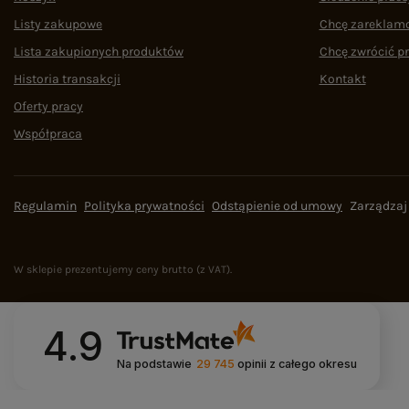
Listy zakupowe
Chcę zareklam
Lista zakupionych produktów
Chcę zwrócić p
Historia transakcji
Kontakt
Oferty pracy
Współpraca
Regulamin
Polityka prywatności
Odstąpienie od umowy
Zarządzaj
W sklepie prezentujemy ceny brutto (z VAT).
4.9
Na podstawie
29 745
opinii
z całego okresu