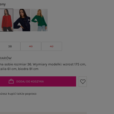
wony
38
40
42
MIARÓW
a sobie rozmiar 36. Wymiary modelki: wzrost 175 cm,
talia 61 cm, biodra 91 cm
DODAJ DO KOSZYKA
żesz kupić także poprzez: