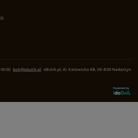
ia
-16:00
bok@ebutik.pl
eButik.pl
,
Al. Katowicka 68
,
05-830
Nadarzyn