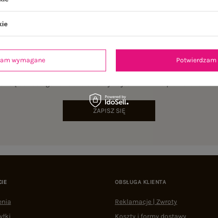
kie
dzam wymagane
Potwierdzam 
NEWSLETTER
sz się do naszego newslettera i otrzymaj 15% zniżki na pierwsze zamów
ZAPISZ SIĘ
CIE
OBSŁUGA KLIENTA
enia
Reklamacje | Zwroty
yłki
Koszty i formy dostawy