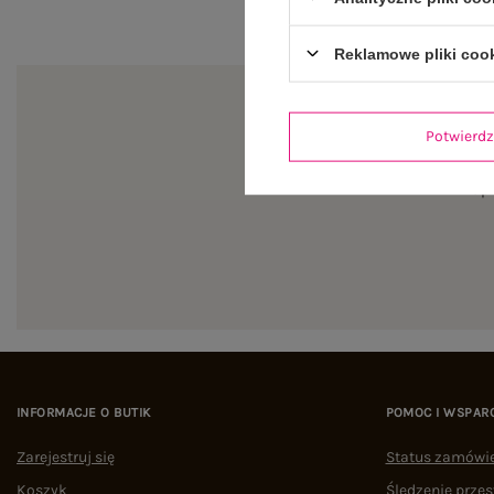
Reklamowe pliki coo
Potwier
Zapi
INFORMACJE O BUTIK
POMOC I WSPAR
Zarejestruj się
Status zamówi
Koszyk
Śledzenie przes