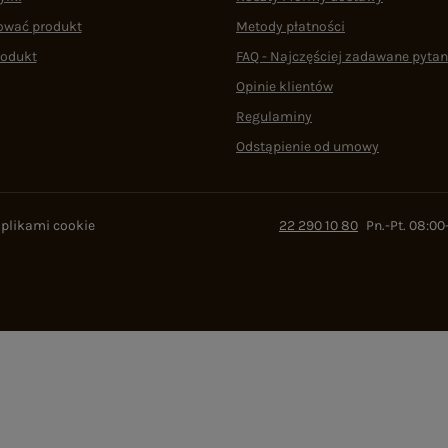
ować produkt
Metody płatności
rodukt
FAQ - Najczęściej zadawane pytan
Opinie klientów
Regulaminy
Odstąpienie od umowy
 plikami cookie
22 290 10 80
Pn.-Pt. 08:00