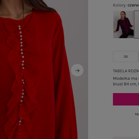
Kolory
:
czer
36
TABELA ROZ
Modelka ma n
biust 84 cm, 
Mo