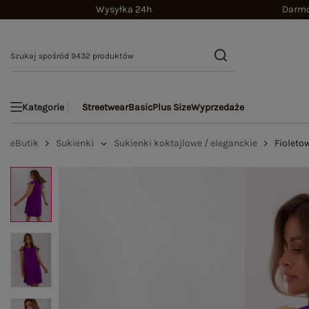
Wysyłka 24h
Darmo
Streetwear
Basic
Plus Size
Wyprzedaże
Kategorie
eButik
Sukienki
Sukienki koktajlowe / eleganckie
Fioleto