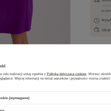
Dost
Do dar
Wysy
100 d
ość
w celu realizacji usług zgodnie z
Polityką dotyczącą cookies
. Możesz określi
eglądarce. Więcej informacji na temat warunków i prywatności można znaleźć
je
Opinie o produkcie
(0)
cookie (wymagane)
kie