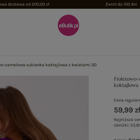
wa dostawa od 200,00 zł
Zwrot do 100 dni
wo-camelowa sukienka koktajlowa z kwiatami 3D
Fioletowo-
koktajlowa
Cena regular
59,99 z
Najniższa ce
obniżki:
53,8