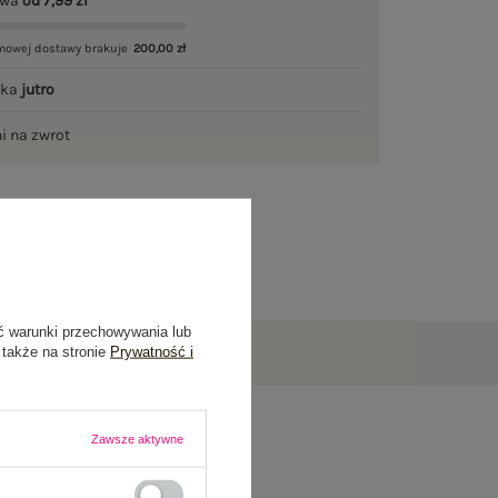
awa
od 7,99 zł
mowej dostawy brakuje
200,00 zł
łka
jutro
ni na zwrot
ć warunki przechowywania lub
 także na stronie
Prywatność i
Zawsze aktywne