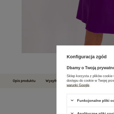
Konfiguracja zgód
Dbamy o Twoją prywatn
Sklep korzysta z plików cookie 
dostępu do cookie w Twojej prz
Opis produktu
Wysyłka i dostawa
Zwroty i reklamac
warunki Google
.
Funkcjonalne pliki 
Analityczne pliki coo