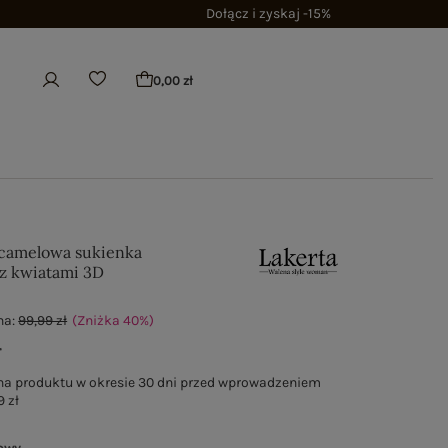
Dołącz i zyskaj -15%
0,00 zł
camelowa sukienka
 z kwiatami 3D
na:
99,99 zł
(Zniżka
40
%
)
ł
na produktu w okresie 30 dni przed wprowadzeniem
9 zł