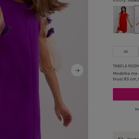
Kolory
:
fiole
36
TABELA ROZ
Modelka ma n
biust 85 cm, 
Mo