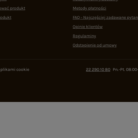
ować produkt
Metody płatności
rodukt
FAQ - Najczęściej zadawane pytan
Opinie klientów
Regulaminy
Odstąpienie od umowy
 plikami cookie
22 290 10 80
Pn.-Pt. 08:00