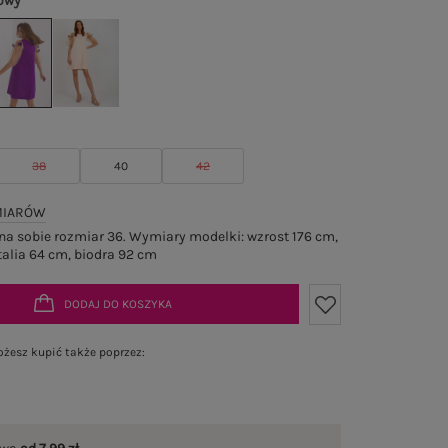
towy
38
40
42
MIARÓW
a sobie rozmiar 36. Wymiary modelki: wzrost 176 cm,
talia 64 cm, biodra 92 cm
DODAJ DO KOSZYKA
żesz kupić także poprzez: