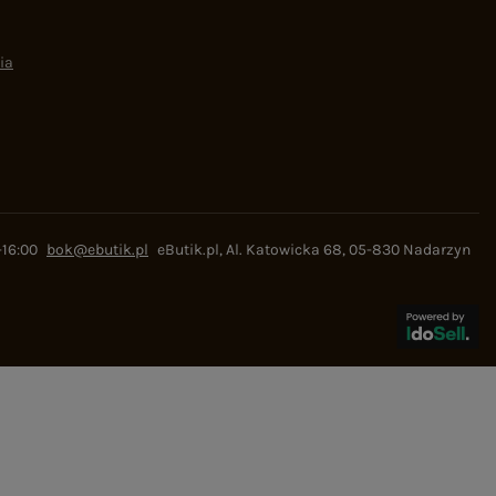
ia
-16:00
bok@ebutik.pl
eButik.pl
,
Al. Katowicka 68
,
05-830
Nadarzyn