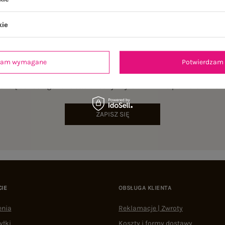
kie
dzam wymagane
Potwierdzam 
NEWSLETTER
sz się do naszego newslettera i otrzymaj 15% zniżki na pierwsze zamów
ZAPISZ SIĘ
CIE
OBSŁUGA KLIENTA
enia
Reklamacje | Zwroty
yłki
Koszty i formy dostawy