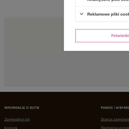
Reklamowe pliki coo
Potwier
Zapi
INFORMACJE O BUTIK
POMOC I WSPAR
Zarejestruj się
Status zamówi
Koszyk
Śledzenie przes