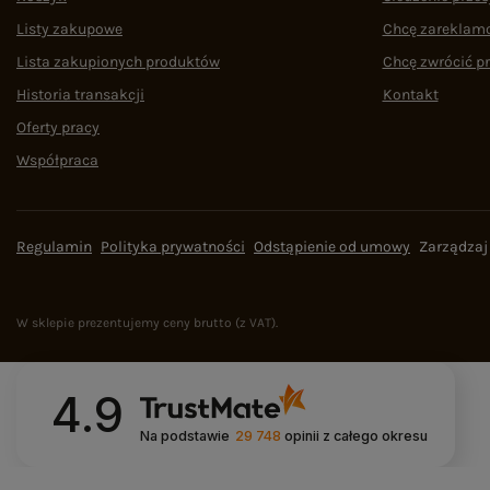
Listy zakupowe
Chcę zareklam
Lista zakupionych produktów
Chcę zwrócić p
Historia transakcji
Kontakt
Oferty pracy
Współpraca
Regulamin
Polityka prywatności
Odstąpienie od umowy
Zarządzaj
W sklepie prezentujemy ceny brutto (z VAT).
4.9
Na podstawie
29 748
opinii
z całego okresu