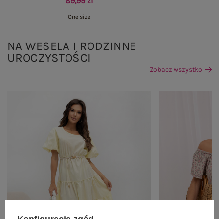
89,99 zł
One size
NA WESELA I RODZINNE
UROCZYSTOŚCI
Zobacz wszystko
Konfiguracja zgód