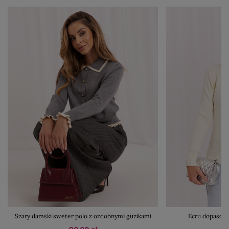
Szary damski sweter polo z ozdobnymi guzikami
Ecru dopasow