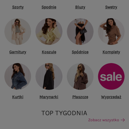
Szorty
Spodnie
Bluzy
Swetry
Garnitury
Koszule
Spódnice
Komplety
Kurtki
Marynarki
Płaszcze
Wyprzedaż
TOP TYGODNIA
Zobacz wszystko