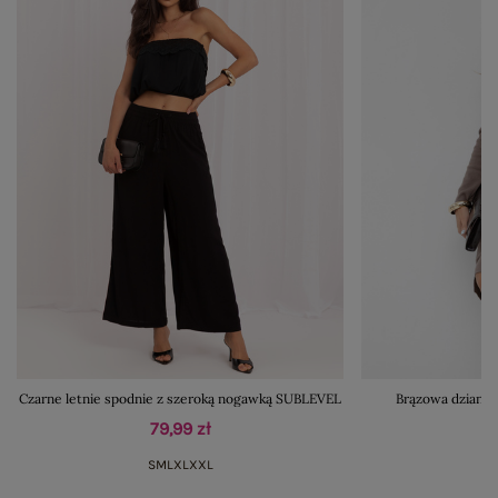
Czarne letnie spodnie z szeroką nogawką SUBLEVEL
Brązowa dzianin
79,99 zł
S
M
L
XL
XXL