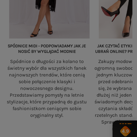
SPÓDNICE MIDI - PODPOWIADAMY JAK JE
JAK CZYTAĆ ETYKIET
NOSIĆ BY WYGLĄDAĆ MODNIE
UBRAŃ ONLINE? PRZ
Spódnice o długości za kolano to
Zakupy modowe w
świetny wybór dla wszystkich fanek
ogromną swobodę, a
najnowszych trendów, które cenią
jednym kluczowy
sobie połączenie klasyki i
przed odebranie
nowoczesnego designu.
się, że wybrana 
Przedstawiamy pomysły na letnie
dłużej niż jeden 
stylizacje, które przypadną do gustu
świadomych decyzj
fashionistkom ceniącym sobie
czytania składó
oryginalny styl.
rzetelnych standa
Sprawdź, na co
robiąc zaku
4.9