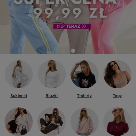
Sukienki
Bluzki
T-shirty
Topy