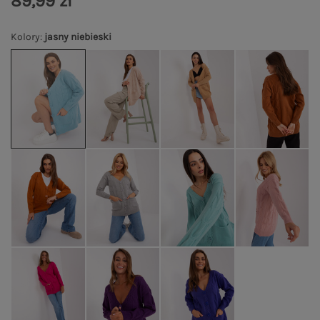
89,99 zł
Kolory
:
jasny niebieski