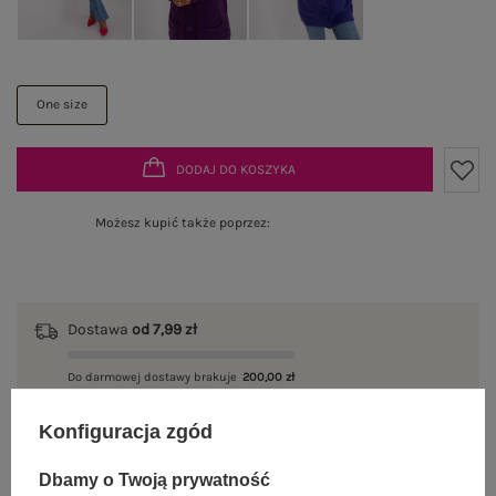
One size
DODAJ DO KOSZYKA
Możesz kupić także poprzez:
Dostawa
od 7,99 zł
Do darmowej dostawy brakuje
200,00 zł
Wysyłka
jutro
Konfiguracja zgód
100 dni na zwrot
Dbamy o Twoją prywatność