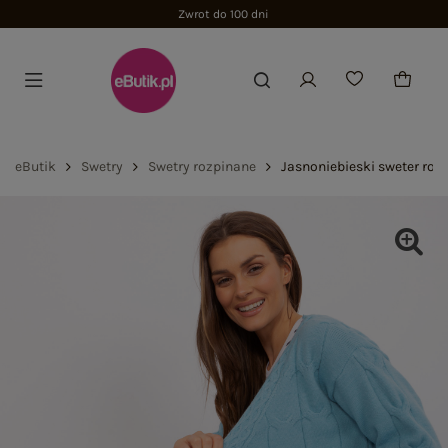
Zwrot do 100 dni
eButik
Swetry
Swetry rozpinane
Jasnoniebieski sweter ro