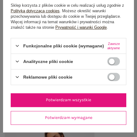
Sklep korzysta z plików cookie w celu realizacji usług zgodnie z
Polityką dotyczącą cookies
. Możesz określić warunki
przechowywania lub dostępu do cookie w Twojej przeglądarce.
OPIS PRODUKTU
Więcej informacji na temat warunków i prywatności można
znaleźć także na stronie
Prywatność i warunki Google
.
GŁÓWNE PARAMETRY
Zawsze
Funkcjonalne pliki cookie (wymagane)
OPINIE O PRODUKCIE
(0)
aktywne
Analityczne pliki cookie
WYSYŁKA I DOSTAWA
ZWROTY I REKLAMACJE
Reklamowe pliki cookie
OSTATNIO OGLĄDANE
Potwierdzam wszystkie
Zobacz wszystko
Potwierdzam wymagane