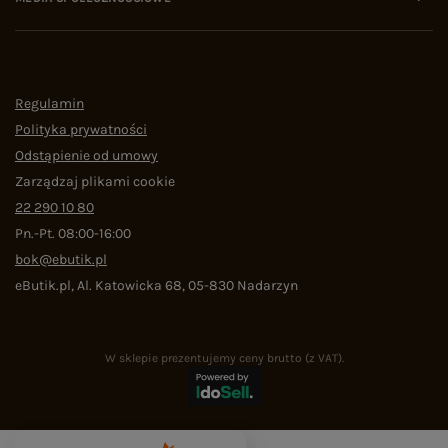
Regulamin
Polityka prywatności
Odstąpienie od umowy
Zarządzaj plikami cookie
22 290 10 80
Pn.-Pt. 08:00-16:00
bok@ebutik.pl
eButik.pl
,
Al. Katowicka 68
,
05-830
Nadarzyn
W sklepie prezentujemy ceny brutto (z VAT).