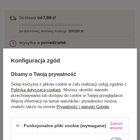
Dostawa
od 7,99 zł
Do darmowej dostawy brakuje
200,00 zł
Wysyłka w
poniedziałek
100 dni na zwrot
Konfiguracja zgód
Dbamy o Twoją prywatność
OPIS PRODUKTU
Sklep korzysta z plików cookie w celu realizacji usług zgodnie z
Polityką dotyczącą cookies
. Możesz określić warunki
przechowywania lub dostępu do cookie w Twojej przeglądarce.
GŁÓWNE PARAMETRY
Więcej informacji na temat warunków i prywatności można
znaleźć także na stronie
Prywatność i warunki Google
.
OPINIE O PRODUKCIE
(4)
Zawsze
Funkcjonalne pliki cookie (wymagane)
WYSYŁKA I DOSTAWA
aktywne