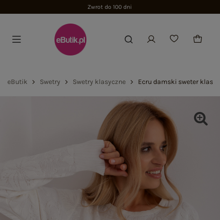
Zwrot do 100 dni
eButik
Swetry
Swetry klasyczne
Ecru damski sweter klasy