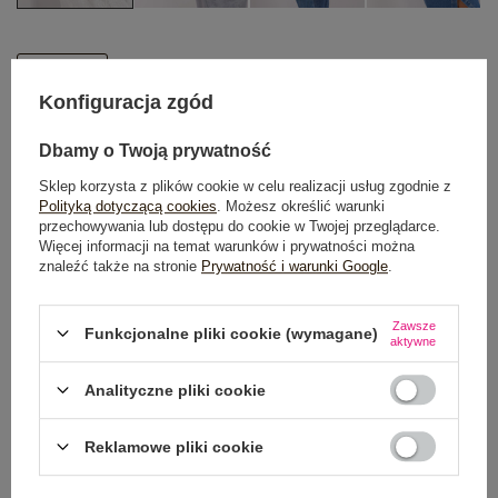
One size
Konfiguracja zgód
DODAJ DO KOSZYKA
Dbamy o Twoją prywatność
Sklep korzysta z plików cookie w celu realizacji usług zgodnie z
Możesz kupić także poprzez:
Polityką dotyczącą cookies
. Możesz określić warunki
przechowywania lub dostępu do cookie w Twojej przeglądarce.
Więcej informacji na temat warunków i prywatności można
znaleźć także na stronie
Prywatność i warunki Google
.
Dostawa
od 7,99 zł
Zawsze
Funkcjonalne pliki cookie (wymagane)
aktywne
Do darmowej dostawy brakuje
200,00 zł
Zamów w ciągu
07:16:38 sek.
,
Analityczne pliki cookie
a wyślemy
jeszcze dzisiaj!
Reklamowe pliki cookie
100 dni na zwrot