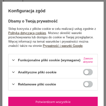
Konfiguracja zgód
DODAJ DO KOSZYKA
Dbamy o Twoją prywatność
Możesz kupić także poprzez:
Sklep korzysta z plików cookie w celu realizacji usług zgodnie z
Polityką dotyczącą cookies
. Możesz określić warunki
przechowywania lub dostępu do cookie w Twojej przeglądarce.
Więcej informacji na temat warunków i prywatności można
znaleźć także na stronie
Prywatność i warunki Google
.
Dostawa
od 7,99 zł
Do darmowej dostawy brakuje
200,00 zł
Zawsze
Funkcjonalne pliki cookie (wymagane)
aktywne
Wysyłka w
poniedziałek
Analityczne pliki cookie
100 dni na zwrot
Reklamowe pliki cookie
OPIS PRODUKTU
Potwierdzam wszystkie