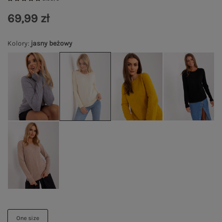
69,99 zł
Kolory
:
jasny beżowy
One size