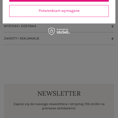
GŁÓWNE PARAMETRY
Potwierdzam wymagane
OPINIE O PRODUKCIE
(2)
WYSYŁKA I DOSTAWA
ZWROTY I REKLAMACJE
NEWSLETTER
Zapisz się do naszego newslettera i otrzymaj 15% zniżki na
pierwsze zamówienie