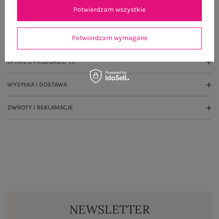
Potwierdzam wszystkie
OPIS PRODUKTU
Potwierdzam wymagane
GŁÓWNE PARAMETRY
OPINIE O PRODUKCIE
(1)
WYSYŁKA I DOSTAWA
ZWROTY I REKLAMACJE
NEWSLETTER