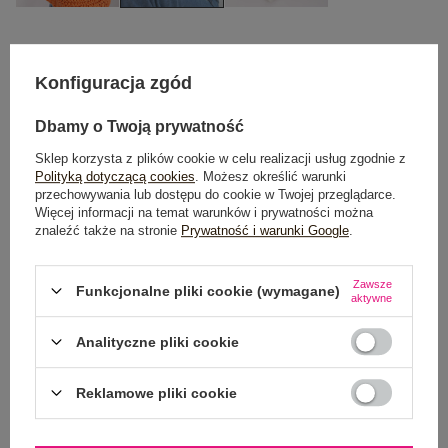
One size
Konfiguracja zgód
DODAJ DO KOSZYKA
Dbamy o Twoją prywatność
Sklep korzysta z plików cookie w celu realizacji usług zgodnie z
Możesz kupić także poprzez:
Polityką dotyczącą cookies
. Możesz określić warunki
przechowywania lub dostępu do cookie w Twojej przeglądarce.
Więcej informacji na temat warunków i prywatności można
znaleźć także na stronie
Prywatność i warunki Google
.
Dostawa
od 7,99 zł
Zawsze
Funkcjonalne pliki cookie (wymagane)
aktywne
Do darmowej dostawy brakuje
200,00 zł
Analityczne pliki cookie
Wysyłka
jutro
100 dni na zwrot
Reklamowe pliki cookie