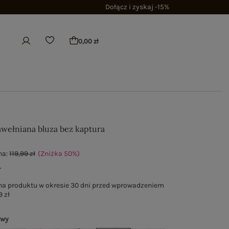
Dołącz i zyskaj -15%
0,00 zł
wełniana bluza bez kaptura
na:
119,99 zł
(Zniżka
50
%
)
ł
na produktu w okresie 30 dni przed wprowadzeniem
9 zł
owy