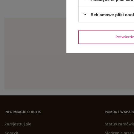
Reklamowe pliki coo
Potwier
Zapi
INFORMACJE O BUTIK
POMOC I WSPAR
Zarejestruj się
Status zamówi
Koszyk
Śledzenie przes