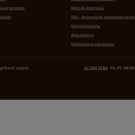
ować produkt
Metody płatności
rodukt
FAQ - Najczęściej zadawane pytan
Opinie klientów
Regulaminy
Odstąpienie od umowy
 plikami cookie
22 290 10 80
Pn.-Pt. 08:00