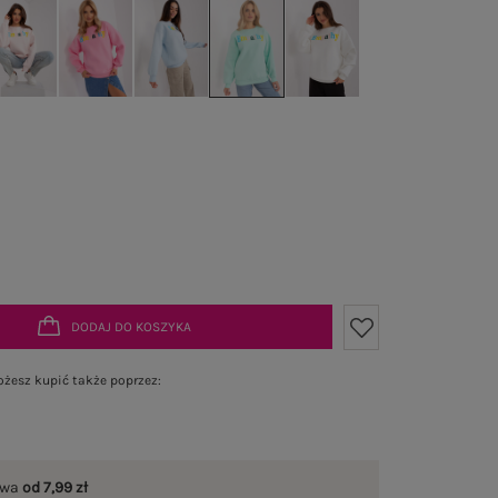
DODAJ DO KOSZYKA
żesz kupić także poprzez:
awa
od 7,99 zł