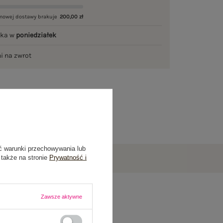
mowej dostawy brakuje
200,00 zł
łka w
poniedziałek
ni na zwrot
ć warunki przechowywania lub
 także na stronie
Prywatność i
Zawsze aktywne