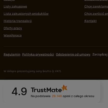
Listy zakupowe
Chcę zareklam
Lista zakupionych produktów
Chcę zwrócić p
Historia transakcji
Kontakt
Oferty pracy
Współpraca
Regulamin
Polityka prywatności
Odstąpienie od umowy
Zarządzaj
W sklepie prezentujemy ceny brutto (z VAT).
4.9
Na podstawie
29 746
opinii
z całego okresu