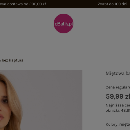
wa dostawa od 200,00 zł
Zwrot do 100 dni
 bez kaptura
Miętowa ba
Cena regular
59,99 z
Najniższa ce
obniżki:
48,9
Kolory
:
mięt