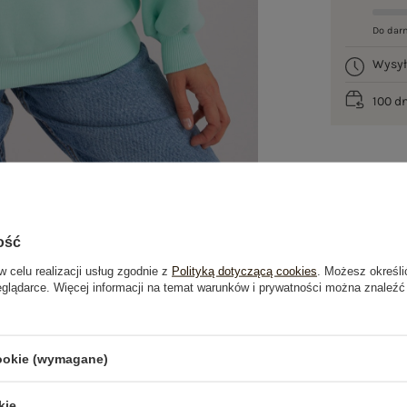
Do dar
Wysy
100 d
ość
w celu realizacji usług zgodnie z
Polityką dotyczącą cookies
. Możesz określi
eglądarce. Więcej informacji na temat warunków i prywatności można znaleźć
je
Opinie o produkcie
(0)
cookie (wymagane)
kie