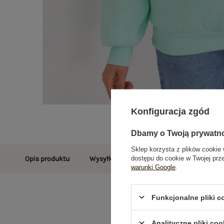
Konfiguracja zgód
Dbamy o Twoją prywatn
Sklep korzysta z plików cookie 
dostępu do cookie w Twojej prz
Opis produktu
Wysyłka i dostawa
Zwroty i reklamac
warunki Google
.
Funkcjonalne pliki 
Analityczne pliki coo