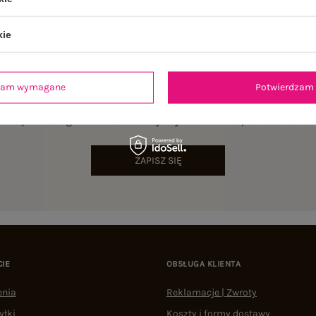
kie
dzam wymagane
Potwierdzam 
NEWSLETTER
sz się do naszego newslettera i otrzymaj 15% zniżki na pierwsze zamów
ZAPISZ SIĘ
CIE
OBSŁUGA KLIENTA
enia
Reklamacje | Zwroty
yłki
Koszty i formy dostawy