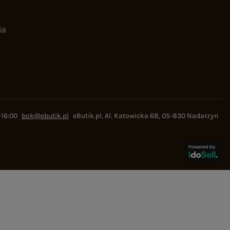
ia
-16:00
bok@ebutik.pl
eButik.pl
,
Al. Katowicka 68
,
05-830
Nadarzyn