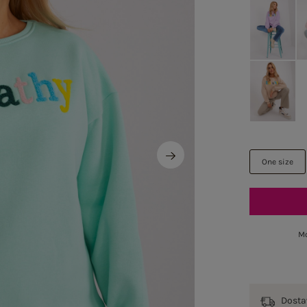
One size
Mo
Dost