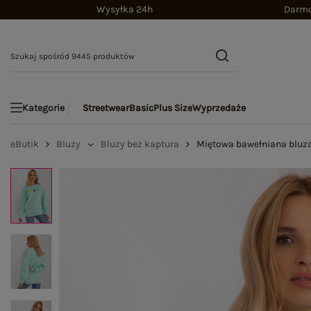
Wysyłka 24h
Darmo
Streetwear
Basic
Plus Size
Wyprzedaże
Kategorie
eButik
Bluzy
Bluzy bez kaptura
Miętowa bawełniana bluza