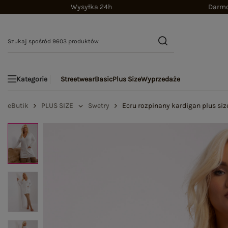
Wysyłka 24h
Darmo
Streetwear
Basic
Plus Size
Wyprzedaże
Kategorie
eButik
PLUS SIZE
Swetry
Ecru rozpinany kardigan plus siz