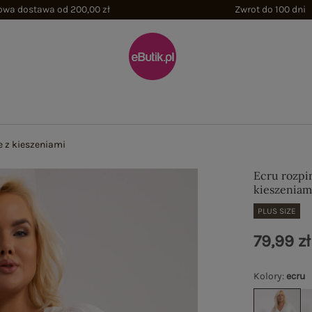
wa dostawa od 200,00 zł
Zwrot do 100 dni
e z kieszeniami
Ecru rozpin
kieszeniam
PLUS SIZE
79,99 zł
Kolory
:
ecru