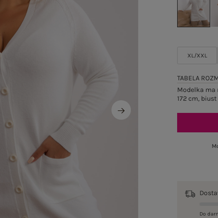
XL/XXL
TABELA ROZ
Modelka ma n
172 cm, biust
Mo
Dost
Do dar