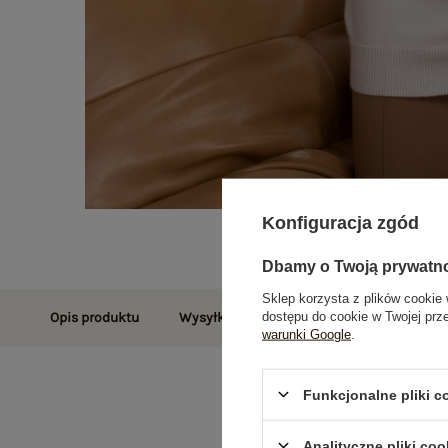
Konfiguracja zgód
Dbamy o Twoją prywatn
Sklep korzysta z plików cookie 
dostępu do cookie w Twojej prz
Opis produktu
Wysyłka i dostawa
Zwroty i reklamac
warunki Google
.
Funkcjonalne pliki 
Analityczne pliki coo