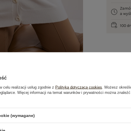
Zamó
a wy
100 d
ość
w celu realizacji usług zgodnie z
Polityką dotyczącą cookies
. Możesz określi
eglądarce. Więcej informacji na temat warunków i prywatności można znaleźć
je
Opinie o produkcie
(0)
cookie (wymagane)
OSTATNIO OGLĄDANE
kie