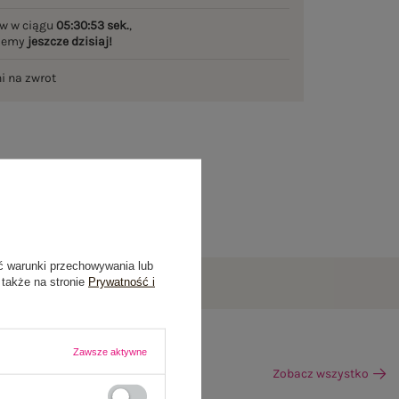
w w ciągu
05:30:52 sek.
,
ślemy
jeszcze dzisiaj!
ni na zwrot
ć warunki przechowywania lub
 także na stronie
Prywatność i
Zawsze aktywne
Zobacz wszystko