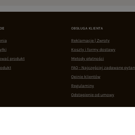
CIE
OBSŁUGA KLIENTA
enia
Reklamacje | Zwroty
yłki
Koszty i formy dostawy
ować produkt
Metody płatności
rodukt
FAQ - Najczęściej zadawane pytan
Opinie klientów
Regulaminy
Odstąpienie od umowy
 plikami cookie
22 290 10 80
Pn.-Pt. 08:00