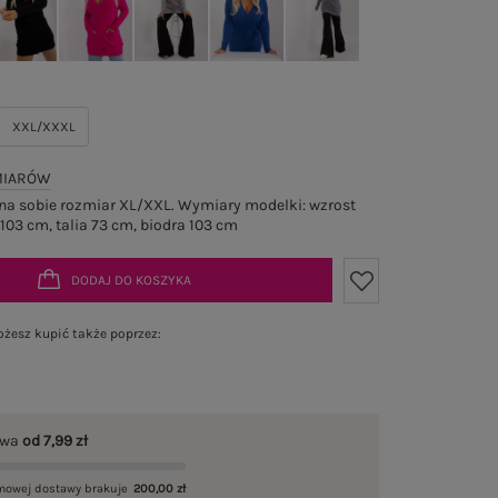
XXL/XXXL
MIARÓW
a sobie rozmiar XL/XXL. Wymiary modelki: wzrost
 103 cm, talia 73 cm, biodra 103 cm
DODAJ DO KOSZYKA
żesz kupić także poprzez:
awa
od 7,99 zł
mowej dostawy brakuje
200,00 zł