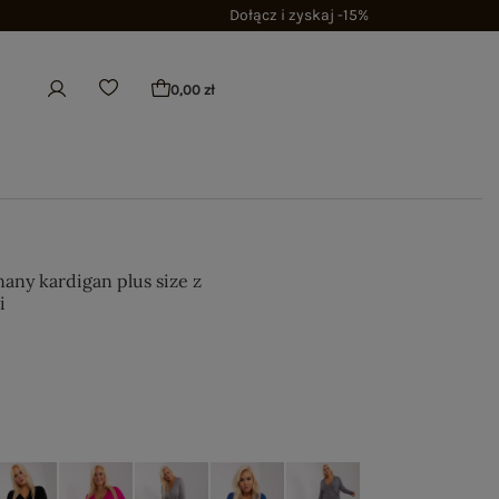
Dołącz i zyskaj -15%
0,00 zł
any kardigan plus size z
i