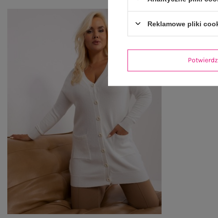
Reklamowe pliki coo
Potwier