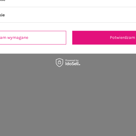
kie
dzam wymagane
Potwierdzam 