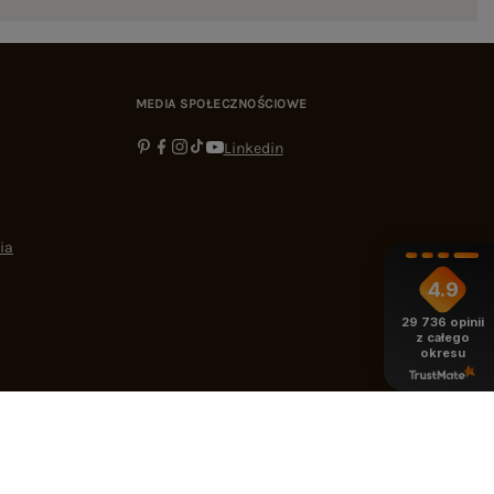
MEDIA SPOŁECZNOŚCIOWE
Linkedin
ia
4.9
29 736
opinii
z całego
okresu
-16:00
bok@ebutik.pl
eButik.pl
,
Al. Katowicka 68
,
05-830
Nadarzyn