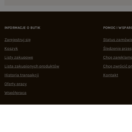
INFORMACJE O BUTIK
POMOC I WSPAR
Zarejestruj się
Status zamówi
Koszyk
Śledzenie przes
Listy zakupowe
Chcę zareklam
Lista zakupionych produktów
Chcę zwrócić p
Historia transakcji
Kontakt
Oferty pracy
Współpraca
Regulamin
Polityka prywatności
Odstąpienie od umowy
Zarządzaj