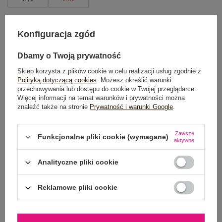
TABELA ROZMIARÓW
Konfiguracja zgód
DODAJ DO KOSZYKA
Dbamy o Twoją prywatność
Sklep korzysta z plików cookie w celu realizacji usług zgodnie z
Możesz kupić także poprzez:
Polityką dotyczącą cookies
. Możesz określić warunki
przechowywania lub dostępu do cookie w Twojej przeglądarce.
Więcej informacji na temat warunków i prywatności można
znaleźć także na stronie
Prywatność i warunki Google
.
Dostawa
od 7,99 zł
Zawsze
Funkcjonalne pliki cookie (wymagane)
Do darmowej dostawy brakuje
200,00 zł
aktywne
Wysyłka w
poniedziałek
Analityczne pliki cookie
100 dni na zwrot
Reklamowe pliki cookie