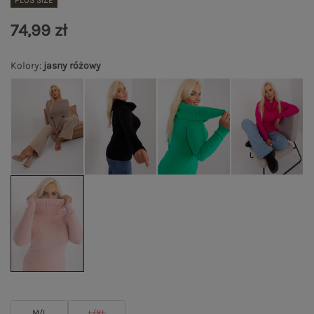
PLUS SIZE
74,99 zł
Kolory
:
jasny różowy
M/L
L/XL