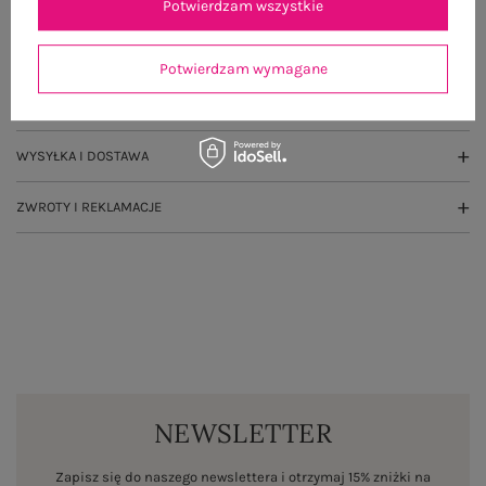
OPIS PRODUKTU
Potwierdzam wszystkie
GŁÓWNE PARAMETRY
Potwierdzam wymagane
OPINIE O PRODUKCIE
(0)
WYSYŁKA I DOSTAWA
ZWROTY I REKLAMACJE
NEWSLETTER
Zapisz się do naszego newslettera i otrzymaj 15% zniżki na