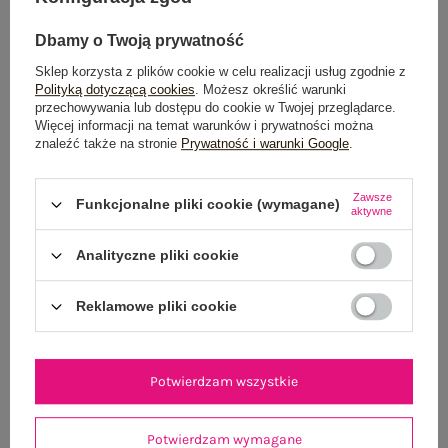
Dbamy o Twoją prywatność
Sklep korzysta z plików cookie w celu realizacji usług zgodnie z
Polityką dotyczącą cookies
. Możesz określić warunki
Dostawa
od 7,99 zł
przechowywania lub dostępu do cookie w Twojej przeglądarce.
Więcej informacji na temat warunków i prywatności można
Do darmowej dostawy brakuje
200,00 zł
znaleźć także na stronie
Prywatność i warunki Google
.
Wysyłka w
poniedziałek
Zawsze
Funkcjonalne pliki cookie (wymagane)
aktywne
100 dni na zwrot
Analityczne pliki cookie
Reklamowe pliki cookie
OPIS PRODUKTU
GŁÓWNE PARAMETRY
Potwierdzam wszystkie
OPINIE O PRODUKCIE
(1)
Potwierdzam wymagane
WYSYŁKA I DOSTAWA