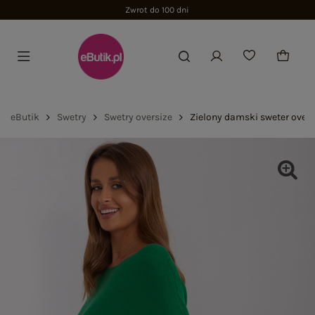
Zwrot do 100 dni
eButik
Swetry
Swetry oversize
Zielony damski sweter overs