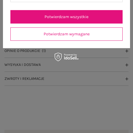
Potwierdzam wszystkie
OPIS PRODUKTU
Potwierdzam wymagane
GŁÓWNE PARAMETRY
OPINIE O PRODUKCIE
(1)
WYSYŁKA I DOSTAWA
ZWROTY I REKLAMACJE