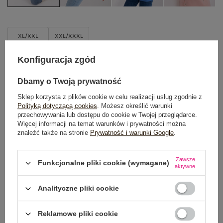
XL/XXL
XXL/XXXL
Konfiguracja zgód
TABELA ROZMIARÓW
Dbamy o Twoją prywatność
DODAJ DO KOSZYKA
Sklep korzysta z plików cookie w celu realizacji usług zgodnie z
Polityką dotyczącą cookies
. Możesz określić warunki
Możesz kupić także poprzez:
przechowywania lub dostępu do cookie w Twojej przeglądarce.
Więcej informacji na temat warunków i prywatności można
znaleźć także na stronie
Prywatność i warunki Google
.
Dostawa
od 7,99 zł
Zawsze
Funkcjonalne pliki cookie (wymagane)
aktywne
Do darmowej dostawy brakuje
200,00 zł
Analityczne pliki cookie
Wysyłka w
poniedziałek
Reklamowe pliki cookie
100 dni na zwrot