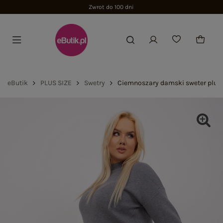
Zwrot do 100 dni
eButik
PLUS SIZE
Swetry
Ciemnoszary damski sweter plus 