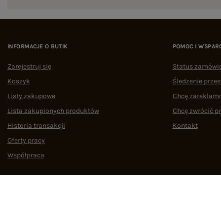
INFORMACJE O BUTIK
POMOC I WSPAR
Zarejestruj się
Status zamówi
Koszyk
Śledzenie przes
Listy zakupowe
Chcę zareklam
Lista zakupionych produktów
Chcę zwrócić p
Historia transakcji
Kontakt
Oferty pracy
Współpraca
Regulamin
Polityka prywatności
Odstąpienie od umowy
Zarządzaj