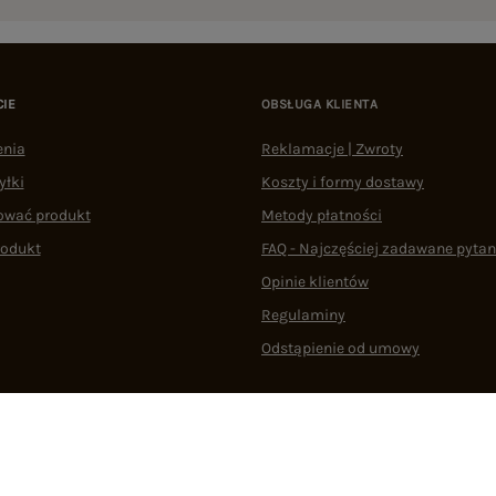
CIE
OBSŁUGA KLIENTA
enia
Reklamacje | Zwroty
yłki
Koszty i formy dostawy
ować produkt
Metody płatności
rodukt
FAQ - Najczęściej zadawane pytan
Opinie klientów
Regulaminy
Odstąpienie od umowy
 plikami cookie
22 290 10 80
Pn.-Pt. 08:00