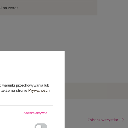
ni na zwrot
ć warunki przechowywania lub
 także na stronie
Prywatność i
Zawsze aktywne
Zobacz wszystko