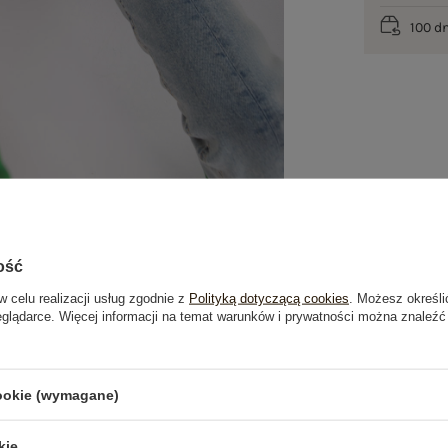
100 d
ość
w celu realizacji usług zgodnie z
Polityką dotyczącą cookies
. Możesz określi
eglądarce. Więcej informacji na temat warunków i prywatności można znaleźć
je
Opinie o produkcie
(0)
cookie (wymagane)
OSTATNIO OGLĄDANE
kie