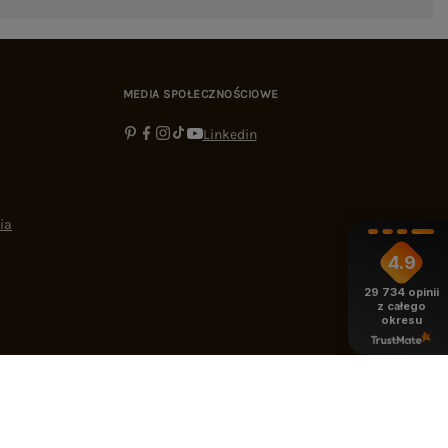
MEDIA SPOŁECZNOŚCIOWE
Linkedin
ia
4.9
29 734
opinii
z całego
okresu
-16:00
bok@ebutik.pl
eButik.pl
,
Al. Katowicka 68
,
05-830
Nadarzyn