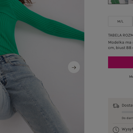
M/L
TABELA ROZ
Modelka ma n
cm, biust 88 
Mo
Dost
Do dar
Wysy