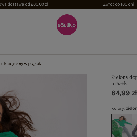
wa dostawa od 200,00 zł
Zwrot do 100 dni
r klasyczny w prążek
Zielony do
prążek
64,99 z
Kolory
:
zielo