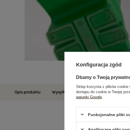
Konfiguracja zgód
Dbamy o Twoją prywatn
Sklep korzysta z plików cookie 
dostępu do cookie w Twojej prz
Opis produktu
Wysyłka i dostawa
Zwroty i reklamac
warunki Google
.
Funkcjonalne pliki 
Analityczne pliki coo