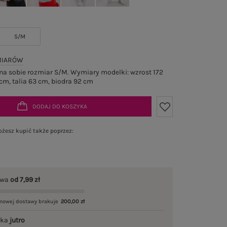
S/M
MIARÓW
a sobie rozmiar S/M. Wymiary modelki: wzrost 172
cm, talia 63 cm, biodra 92 cm
DODAJ DO KOSZYKA
żesz kupić także poprzez:
awa
od 7,99 zł
mowej dostawy brakuje
200,00 zł
łka
jutro