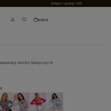
Dołącz i zyskaj -15%
0,00 zł
pasowany sweter klasyczny w
ł
ny