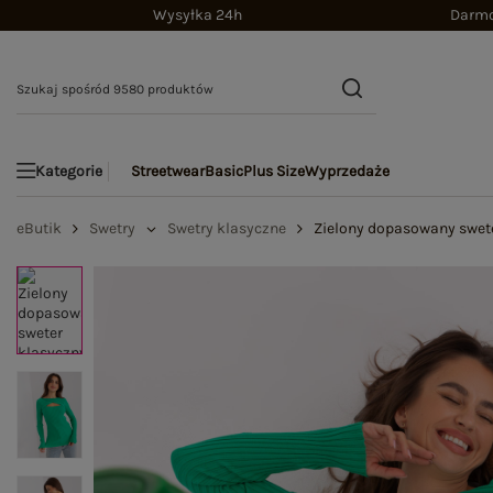
Wysyłka 24h
Darmo
Streetwear
Basic
Plus Size
Wyprzedaże
Kategorie
eButik
Swetry
Swetry klasyczne
Zielony dopasowany swete