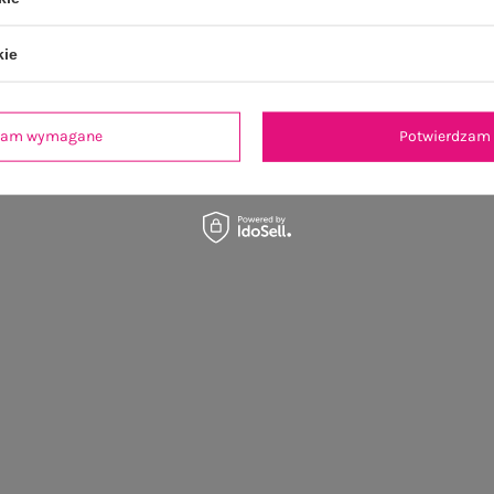
kie
dzam wymagane
Potwierdzam 