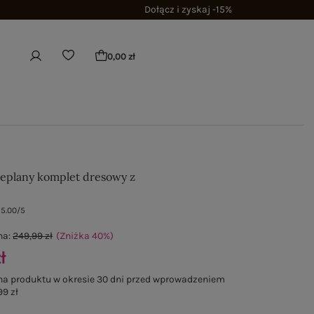
Dołącz i zyskaj -15%
0,00 zł
eplany komplet dresowy z
5.00/5
na:
249,99 zł
(Zniżka
40
%
)
ł
na produktu w okresie 30 dni przed wprowadzeniem
99 zł