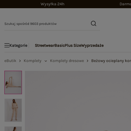
Wysyłka 24h
Darmo
Streetwear
Basic
Plus Size
Wyprzedaże
Kategorie
eButik
Komplety
Komplety dresowe
Beżowy ocieplany kom