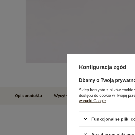
Konfiguracja zgód
Dbamy o Twoją prywatn
Sklep korzysta z plików cookie 
dostępu do cookie w Twojej prz
Opis produktu
Wysyłka i dostawa
Zwroty i reklamac
warunki Google
.
Funkcjonalne pliki 
Analityczne pliki coo