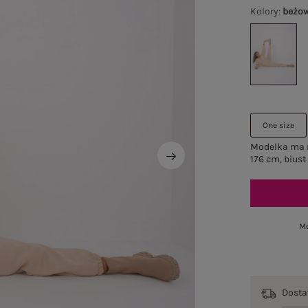
Kolory
:
beżo
One size
Modelka ma n
176 cm, biust
Mo
Dost