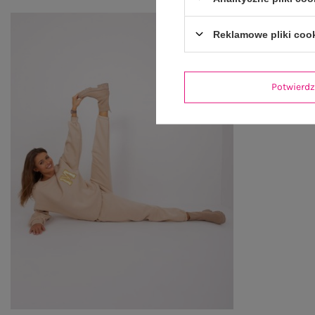
Reklamowe pliki coo
Potwier