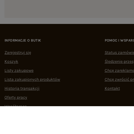
INFORMACJE O BUTIK
POMOC I WSPAR
Zarejestruj się
Status zamówi
Koszyk
Śledzenie przes
Listy zakupowe
Chcę zareklam
Lista zakupionych produktów
Chcę zwrócić p
Historia transakcji
Kontakt
Oferty pracy
Współpraca
Regulamin
Polityka prywatności
Odstąpienie od umowy
Zarządzaj