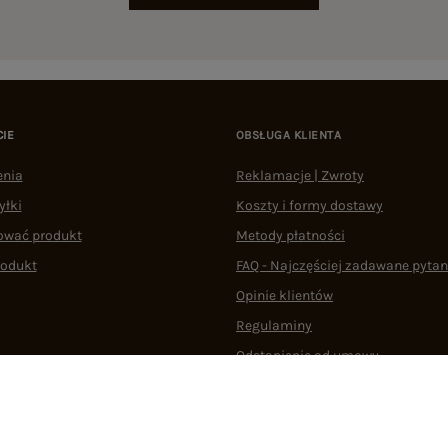
CIE
OBSŁUGA KLIENTA
enia
Reklamacje | Zwroty
yłki
Koszty i formy dostawy
ować produkt
Metody płatności
rodukt
FAQ - Najczęściej zadawane pytan
Opinie klientów
Regulaminy
Odstąpienie od umowy
 plikami cookie
22 290 10 80
Pn.-Pt. 08:00