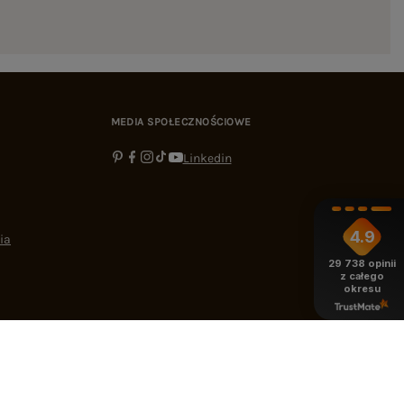
MEDIA SPOŁECZNOŚCIOWE
Linkedin
4.9
ia
29 738
opinii
z całego
okresu
-16:00
bok@ebutik.pl
eButik.pl
,
Al. Katowicka 68
,
05-830
Nadarzyn