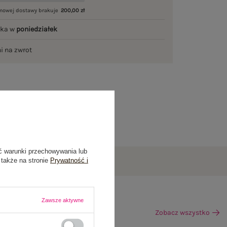
mowej dostawy brakuje
200,00 zł
łka w
poniedziałek
ni na zwrot
ć warunki przechowywania lub
 także na stronie
Prywatność i
Zawsze aktywne
Zobacz wszystko