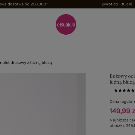
wa dostawa od 200,00 zł
Zwrot do 100 dni
plet dresowy z luźną bluzą
Beżowy oci
luźną bluzą
Cena regular
149,99 z
Najniższa ce
obniżki:
249,