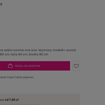
wy
a sobie rozmiar one size. Wymiary modelki: wzrost
 85 cm, talia 64 cm, biodra 92 cm
DODAJ DO KOSZYKA
żesz kupić także poprzez:
awa
od 7,99 zł