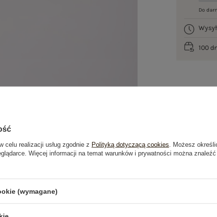
Do dar
Wysy
100 d
ość
w celu realizacji usług zgodnie z
Polityką dotyczącą cookies
. Możesz określi
eglądarce. Więcej informacji na temat warunków i prywatności można znaleźć
je
Opinie o produkcie
(1)
cookie (wymagane)
OSTATNIO OGLĄDANE
kie