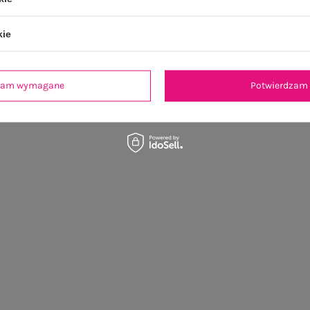
kie
dzam wymagane
Potwierdzam 