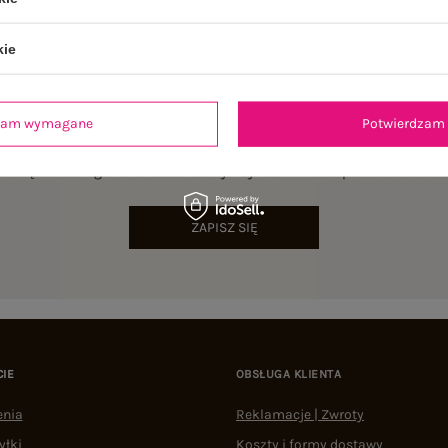
kie
dzam wymagane
Potwierdzam 
NEWSLETTER
sz się do naszego newslettera i otrzymaj 15% zniżki na pierwsze zamów
ZAPISZ SIĘ
CIE
OBSŁUGA KLIENTA
enia
Reklamacje | Zwroty
yłki
Koszty i formy dostawy