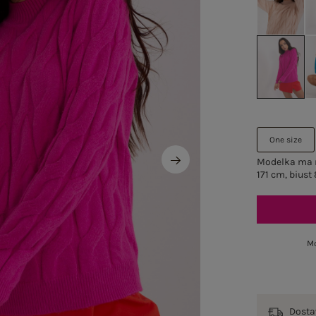
One size
Modelka ma n
171 cm, biust
Mo
Dost