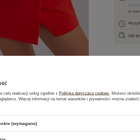
Do dar
Wysy
100 d
ość
w celu realizacji usług zgodnie z
Polityką dotyczącą cookies
. Możesz określi
eglądarce. Więcej informacji na temat warunków i prywatności można znaleźć
je
Opinie o produkcie
(3)
cookie (wymagane)
kie