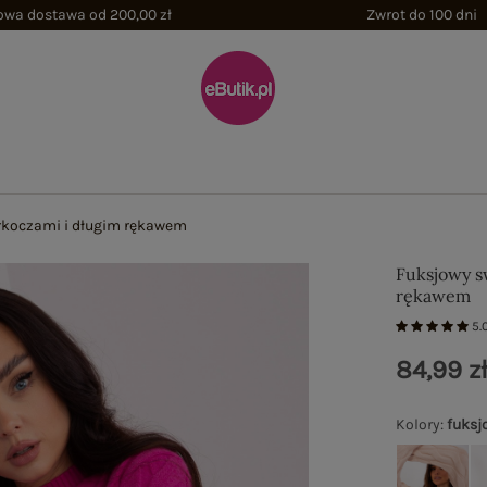
wa dostawa od 200,00 zł
Zwrot do 100 dni
rkoczami i długim rękawem
Fuksjowy s
rękawem
5.
84,99 z
Kolory
:
fuksj