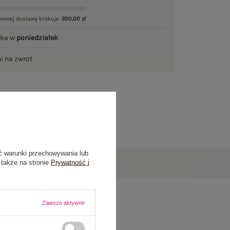
mowej dostawy brakuje
200,00 zł
łka w
poniedziałek
ni na zwrot
ć warunki przechowywania lub
 także na stronie
Prywatność i
Zawsze aktywne