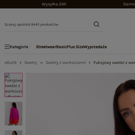
Wysyłka 24h
Darmo
Streetwear
Basic
Plus Size
Wyprzedaże
Kategorie
eButik
Swetry
Swetry z warkoczami
Fuksjowy sweter z wa