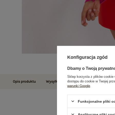
Konfiguracja zgód
Dbamy o Twoją prywatn
Sklep korzysta z plików cookie 
dostępu do cookie w Twojej prz
Opis produktu
Wysyłka i dostawa
Zwroty i reklamac
warunki Google
.
Funkcjonalne pliki 
Analityczne pliki coo