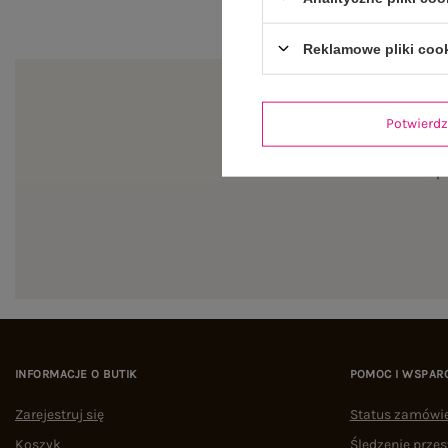
Reklamowe pliki coo
Potwier
Zapi
INFORMACJE O BUTIK
POMOC I WSPAR
Zarejestruj się
Status zamówi
Koszyk
Śledzenie przes