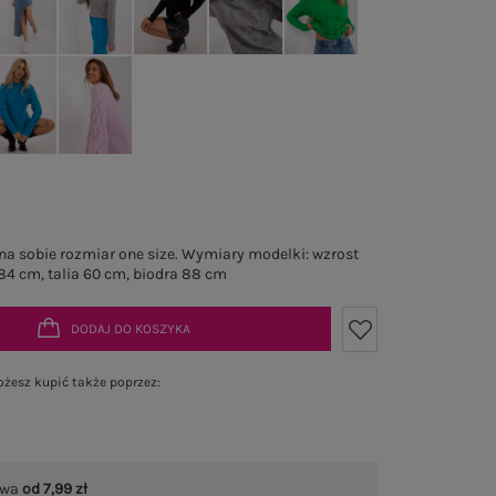
a sobie rozmiar one size. Wymiary modelki: wzrost
 84 cm, talia 60 cm, biodra 88 cm
DODAJ DO KOSZYKA
żesz kupić także poprzez:
awa
od 7,99 zł