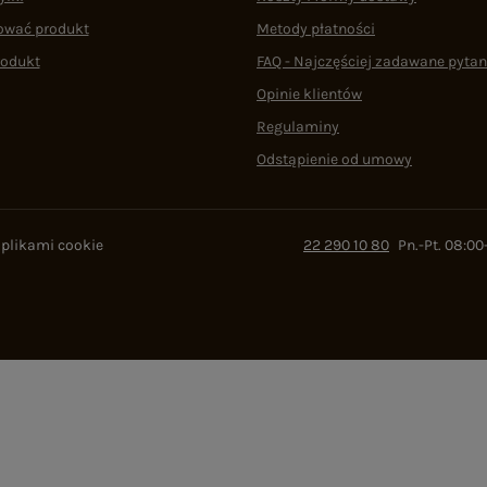
ować produkt
Metody płatności
rodukt
FAQ - Najczęściej zadawane pytan
Opinie klientów
Regulaminy
Odstąpienie od umowy
 plikami cookie
22 290 10 80
Pn.-Pt. 08:00