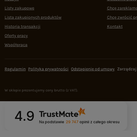
Listy zakupowe
Chcę zareklam
Lista zakupionych produktów
Chcę zwrócić p
Historia transakcji
Kontakt
Oferty pracy
Współpraca
Regulamin
Polityka prywatności
Odstąpienie od umowy
Zarządzaj
W sklepie prezentujemy ceny brutto (z VAT).
4.9
Na podstawie
29 747
opinii
z całego okresu