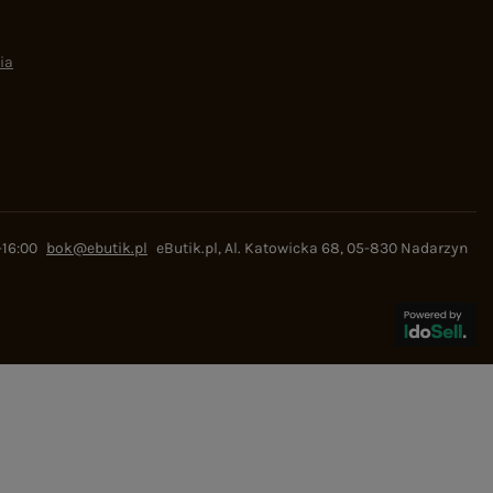
ia
-16:00
bok@ebutik.pl
eButik.pl
,
Al. Katowicka 68
,
05-830
Nadarzyn