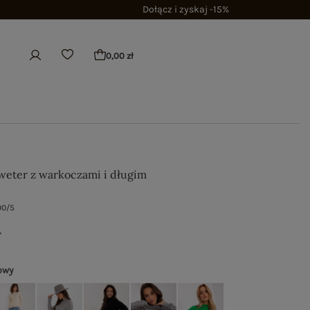
Dołącz i zyskaj -15%
0,00 zł
weter z warkoczami i długim
00/5
ł
owy