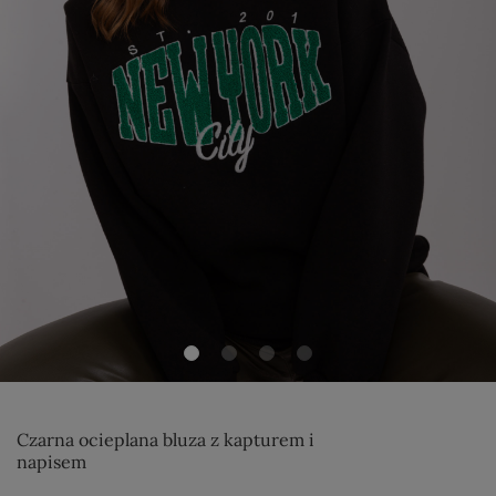
Czarna ocieplana bluza z kapturem i
napisem