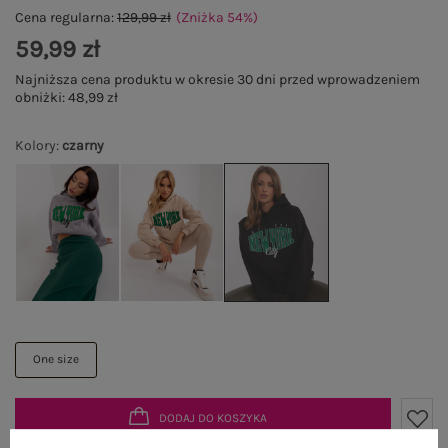
Cena regularna:
129,99 zł
(Zniżka
54
%
)
59,99 zł
Najniższa cena produktu w okresie 30 dni przed wprowadzeniem
obniżki:
48,99 zł
Kolory
:
czarny
One size
DODAJ DO KOSZYKA