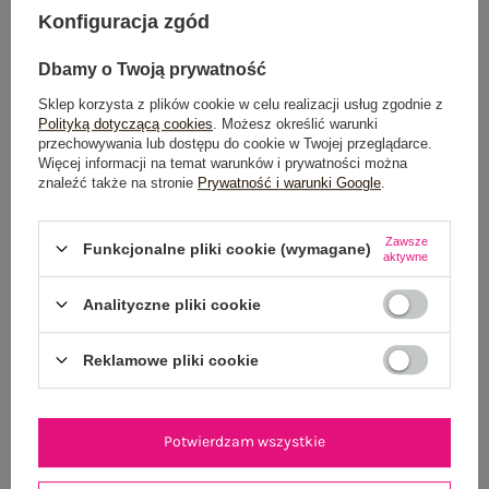
Konfiguracja zgód
Możesz kupić także poprzez:
Dbamy o Twoją prywatność
Sklep korzysta z plików cookie w celu realizacji usług zgodnie z
Dostawa
od 7,99 zł
Polityką dotyczącą cookies
. Możesz określić warunki
przechowywania lub dostępu do cookie w Twojej przeglądarce.
Więcej informacji na temat warunków i prywatności można
Do darmowej dostawy brakuje
200,00 zł
znaleźć także na stronie
Prywatność i warunki Google
.
Wysyłka w
poniedziałek
Zawsze
Funkcjonalne pliki cookie (wymagane)
100 dni na zwrot
aktywne
Analityczne pliki cookie
OPIS PRODUKTU
Reklamowe pliki cookie
GŁÓWNE PARAMETRY
Potwierdzam wszystkie
OPINIE O PRODUKCIE
(0)