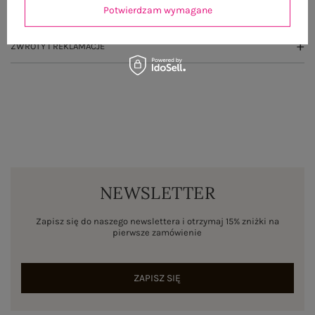
Potwierdzam wymagane
WYSYŁKA I DOSTAWA
ZWROTY I REKLAMACJE
NEWSLETTER
Zapisz się do naszego newslettera i otrzymaj 15% zniżki na
pierwsze zamówienie
ZAPISZ SIĘ